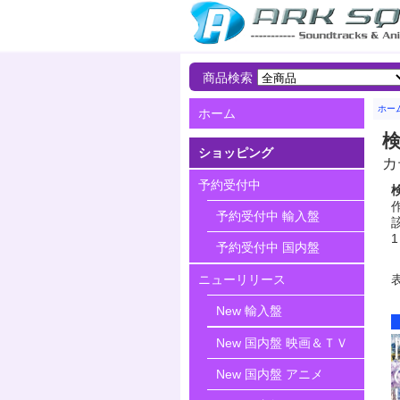
商品検索
ホー
ホーム
ショッピング
カ
予約受付中
作
予約受付中 輸入盤
該
1
予約受付中 国内盤
ニューリリース
New 輸入盤
New 国内盤 映画＆ＴＶ
New 国内盤 アニメ