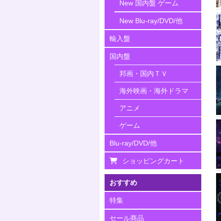
New 国内盤 ゲーム
New Blu-ray/DVD/他
輸入盤
国内盤
邦画・国内ＴＶ
海外映画・海外ドラマ
アニメ
ゲーム
Blu-ray/DVD/他
ショッピングカート
おすすめ
特集
セール商品