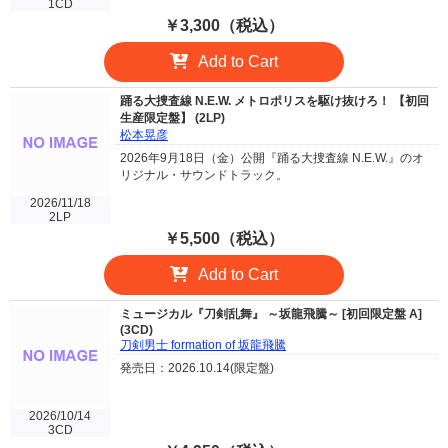
1CD
￥3,300（税込）
Add to Cart
踊る大捜査線 N.E.W. メトロポリスを駆け抜けろ！ 【初回
生産限定盤】 (2LP)
松本晃彦
2026年9月18日（金）公開『踊る大捜査線 N.E.W.』のオ
リジナル・サウンドトラック。
2026/11/18
2LP
￥5,500（税込）
Add to Cart
ミュージカル『刀剣乱舞』 ～坂龍飛騰～ [初回限定盤 A]
(3CD)
刀剣男士 formation of 坂龍飛騰
発売日：2026.10.14(限定盤)
2026/10/14
3CD