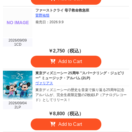
ファーストクライ 母子救命救急班
菅野祐悟
発売日：2026.9.9
2026/09/09
1CD
￥2,750（税込）
Add to Cart
東京ディズニーシー 25周年 "スパークリング・ジュビリ
ー" ミュージック・アルバム (2LP)
ヴァリアス
東京ディズニーシーの歴史を音楽で振り返る25周年記念
アルバムが、完全生産限定盤の2枚組LP（アナログレコー
ド）としてリリース！
2026/09/04
2LP
￥8,800（税込）
Add to Cart