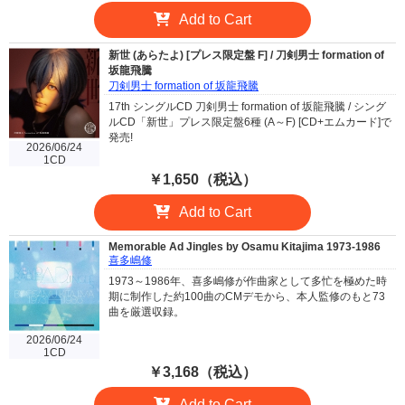
Add to Cart
新世 (あらたよ) [プレス限定盤 F] / 刀剣男士 formation of
坂龍飛騰
刀剣男士 formation of 坂龍飛騰
17th シングルCD 刀剣男士 formation of 坂龍飛騰 / シング
ルCD「新世」プレス限定盤6種 (A～F) [CD+エムカード]で
発売!
2026/06/24
1CD
￥1,650（税込）
Add to Cart
Memorable Ad Jingles by Osamu Kitajima 1973-1986
喜多嶋修
1973～1986年、喜多嶋修が作曲家として多忙を極めた時
期に制作した約100曲のCMデモから、本人監修のもと73
曲を厳選収録。
2026/06/24
1CD
￥3,168（税込）
Add to Cart