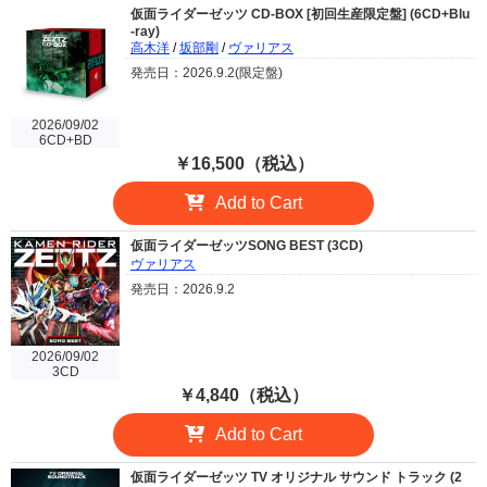
仮面ライダーゼッツ CD-BOX [初回生産限定盤] (6CD+Blu
-ray)
高木洋
/
坂部剛
/
ヴァリアス
発売日：2026.9.2(限定盤)
2026/09/02
6CD+BD
￥16,500（税込）
Add to Cart
仮面ライダーゼッツSONG BEST (3CD)
ヴァリアス
発売日：2026.9.2
2026/09/02
3CD
￥4,840（税込）
Add to Cart
仮面ライダーゼッツ TV オリジナル サウンド トラック (2