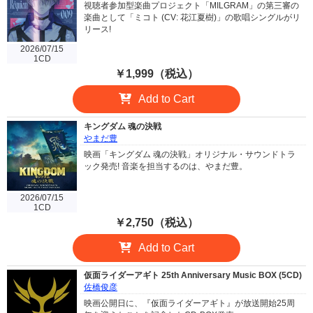
視聴者参加型楽曲プロジェクト「MILGRAM」の第三審の
楽曲として「ミコト (CV: 花江夏樹)」の歌唱シングルがリ
リース!
2026/07/15
1CD
￥1,999（税込）
Add to Cart
キングダム 魂の決戦
やまだ豊
映画「キングダム 魂の決戦」オリジナル・サウンドトラ
ック発売! 音楽を担当するのは、やまだ豊。
2026/07/15
1CD
￥2,750（税込）
Add to Cart
仮面ライダーアギト 25th Anniversary Music BOX (5CD)
佐橋俊彦
映画公開日に、『仮面ライダーアギト』が放送開始25周