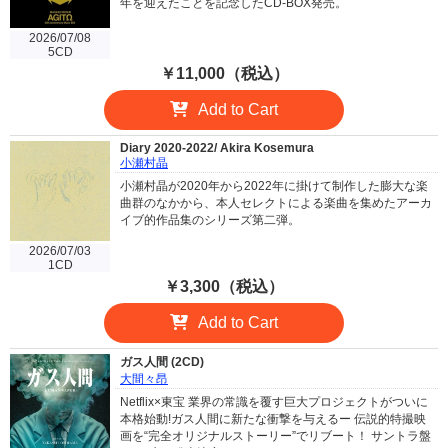
年を迎えたことを記念したCD-BOX発売。
2026/07/08
5CD
￥11,000（税込）
Add to Cart
Diary 2020-2022/ Akira Kosemura
小瀬村晶
小瀬村晶が2020年から2022年に掛けて制作した膨大な楽
曲群のなかから、本人セレクトによる楽曲を集めたアーカ
イブ的作品集のシリーズ第二弾。
2026/07/03
1CD
￥3,300（税込）
Add to Cart
ガス人間 (2CD)
大間々昂
Netflix×東宝 業界の常識を覆す巨大プロジェクトがついに
本格始動!ガス人間に新たな衝撃を与えるー 伝説的特撮映
画を“完全オリジナルストーリー”でリブート！ サントラ盤