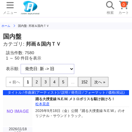
0
メニュー
検索
カート
ホーム
国内盤: 邦画＆国内ＴＶ
国内盤
カテゴリ:
邦画＆国内ＴＶ
該当件数: 7580
1 ～ 50 件目を表示
表示順:
タイトル / 作曲家(アーティスト) / 説明 / 発売日 / フォーマット / 価格(税込)
踊る大捜査線 N.E.W. メトロポリスを駆け抜けろ！
松本晃彦
2026年9月18日（金）公開『踊る大捜査線 N.E.W.』のオ
リジナル・サウンドトラック。
2026/11/18