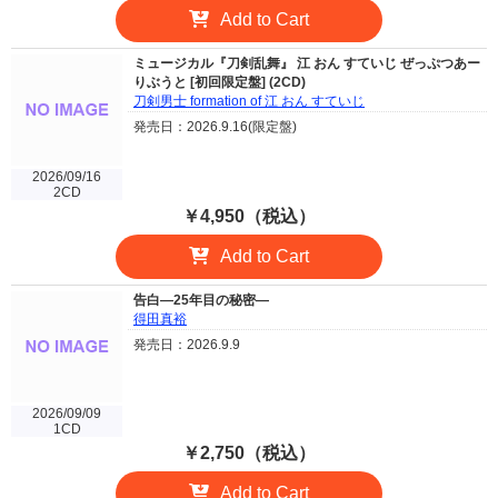
Add to Cart
ミュージカル『刀剣乱舞』 江 おん すていじ ぜっぷつあー
りぶうと [初回限定盤] (2CD)
刀剣男士 formation of 江 おん すていじ
発売日：2026.9.16(限定盤)
2026/09/16
2CD
￥4,950（税込）
Add to Cart
告白―25年目の秘密―
得田真裕
発売日：2026.9.9
2026/09/09
1CD
￥2,750（税込）
Add to Cart