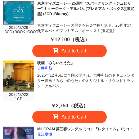
東京ディズニーシー 25周年 "スパークリング・ジュビリ
ー" ミュージック・アルバム [プレミアム・ボックス][限定
盤] (3CD+Blu-ray)
東京ディズニーシーの歴史を音楽で振り返る、25周年記
2026/07/29
念アルバムのプレミアム・ボックス！(限定盤)
3CD+BOOK+GOODS
￥12,100（税込）
Add to Cart
映画「みらいのうた」
吉井和哉
2025年12月5日に全国公開され、吉井和哉のドキュメンタ
リー映画「みらいのうた」のオリジナル・サウンドトラッ
ク・アルバム。
2026/07/22
1CD
￥2,750（税込）
Add to Cart
MILGRAM 第三審シングル ミコト『レクイエム』 /ミコト
花江夏樹