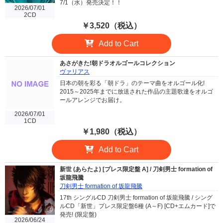
7/1（水）発売決定！！
2026/07/01
2CD
￥3,520（税込）
Add to Cart
あさがきた!朝ドラオルゴールコレクション
ヴァリアス
日本の朝を彩る「朝ドラ」のテーマ曲をオルゴール化!
2015～2025年までに放送された作品の主題歌達をオルゴ
ールアレンジでお届け。
2026/07/01
1CD
￥1,980（税込）
Add to Cart
新世 (あらたよ) [プレス限定盤 A] / 刀剣男士 formation of
坂龍飛騰
刀剣男士 formation of 坂龍飛騰
17th シングルCD 刀剣男士 formation of 坂龍飛騰 / シング
ルCD「新世」プレス限定盤6種 (A～F) [CD+エムカード]で
発売! (限定盤)
2026/06/24