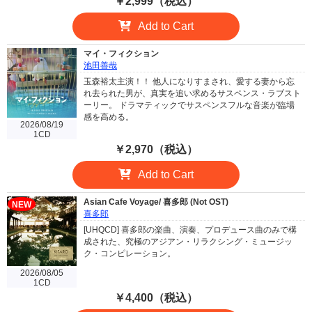
￥2,999（税込）
Add to Cart
マイ・フィクション
池田善哉
玉森裕太主演！！ 他人になりすまされ、愛する妻から忘
れ去られた男が、真実を追い求めるサスペンス・ラブスト
ーリー。 ドラマティックでサスペンスフルな音楽が臨場
感を高める。
2026/08/19
1CD
￥2,970（税込）
Add to Cart
Asian Cafe Voyage/ 喜多郎 (Not OST)
NEW
喜多郎
[UHQCD] 喜多郎の楽曲、演奏、プロデュース曲のみで構
成された、究極のアジアン・リラクシング・ミュージッ
ク・コンピレーション。
2026/08/05
1CD
￥4,400（税込）