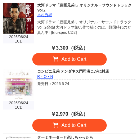
大河ドラマ「豊臣兄弟!」オリジナル・サウンドトラック
Vol.2
木村秀彬
大河ドラマ「豊臣兄弟!」オリジナル・サウンドトラック
Vol. 2発売! 大河ドラマ第65作で描くのは、戦国時代のど
真ん中!! [Blu-spec CD2]
2026/06/24
1CD
￥3,300（税込）
Add to Cart
コンビニ兄弟 テンダネス門司港こがね村店
R・O・N
発売日：2026.6.24
2026/06/24
1CD
￥2,970（税込）
Add to Cart
ターミネーターと恋しちゃったら