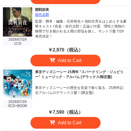
開戦前夜
岩代太郎
監督・脚本・編集：石井裕也 × 池松壮亮をはじめとする豪
華キャスト×音楽：岩代太郎！正論と忖度、理性と情熱の
狭間で引き裂かれる人間の苦悩を描く。サントラ盤 7/29
発売決定！
2026/07/29
1CD
￥2,970（税込）
Add to Cart
東京ディズニーシー 25周年 "スパークリング・ジュビリ
ー" ミュージック・アルバム [デラックス/限定盤]
東京ディズニーシーの歴史を音楽で振り返る、25周年記
念アルバムのデラックス盤！(限定盤)
2026/07/29
3CD+BOOK
￥7,590（税込）
Add to Cart