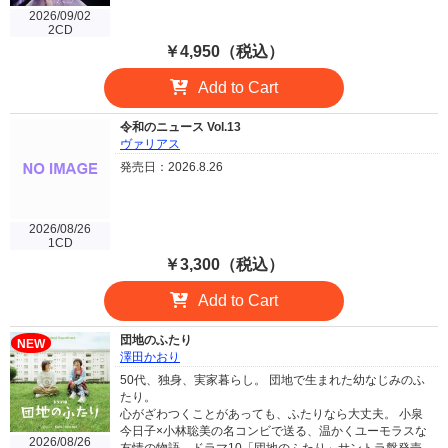
2026/09/02
2CD
￥4,950（税込）
Add to Cart
令和のニュース Vol.13
ヴァリアス
発売日：2026.8.26
2026/08/26
1CD
￥3,300（税込）
Add to Cart
団地のふたり
NEW
澤田かおり
50代、独身、実家暮らし。 団地で生まれた幼なじみのふ
たり。
心がざわつくことがあっても、ふたりなら大丈夫。 小泉
今日子×小林聡美の名コンビで送る、温かくユーモラスな
2026/08/26
友情の物語。ドラマ10「団地のふたり」サントラ盤発売