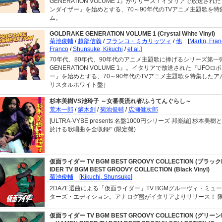
GENERATION VOLUME 1』がリリース！イタリアで放送された
ンダイザー』を始めとする、70～90年代のTVアニメ主題歌を特
ム。
GOLDRAKE GENERATION VOLUME 1 (Crystal White Vinyl)
菊池俊輔
/
越部信義
/
フランコ・ミカリッツィ
/
他
[
Martin, Fra
Franco
/
Shunsuke, Kikuchi
/
et al.
]
70年代、80年代、90年代のアニメ主題歌に捧げるシリーズ第一弾
GENERATION VOLUME 1』。イタリアで放送された『UFOロ
ー』を始めとする、70～90年代のTVアニメ主題歌を特集したア
リスタルホワイト盤）
杉本美樹VS池玲子 ～女番長流れ者/ふうてんぐらし～
荒木一郎
/
鏑木創
/
菊池俊輔
/
広瀬健次郎
[ULTRA-VYBE presents 名盤1000円シリーズ 邦楽編] 杉本
於ける歌唱曲を全収録!“ (限定盤)
仮面ライダー TV BGM BEST GROOVY COLLECTION (ブラック
IDER TV BGM BEST GROOVY COLLECTION (Black Vinyl)
菊池俊輔
[
Kikuchi, Shunsuke
]
2DAZE選曲による「仮面ライダー」TV BGMグルーヴィ・ミュ
ターズ・エディション。アナログ盤がイタリアよりリリース！ 
仮面ライダー TV BGM BEST GROOVY COLLECTION (グリー