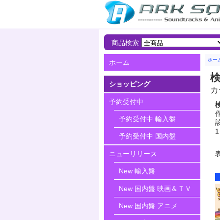
商品検索
ホー
ホーム
ショッピング
カ
予約受付中
予約受付中 輸入盤
該
1
予約受付中 国内盤
ニューリリース
New 輸入盤
New 国内盤 映画＆ＴＶ
New 国内盤 アニメ