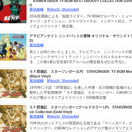
KAMEN RIDER TV BGM BEST GROOVY COLLECTION (Green 
t)
菊池俊輔
[
Kikuchi, Shunsuke
]
2DAZE選曲による「仮面ライダー」TV BGMグルーヴィ・ミュ
ターズ・エディション。カラーヴァイナル。インサート封入。ア
リアよりリリース！ 限定盤。
アラビアンナイト シンドバットの冒険 オリジナル・サウンドトラック 
D)
菊池俊輔
長らくお待たせいたしました。テレビアニメ、シンドバットの冒
ミュージックサウンドトラック！シンドバッドのメタルキーホル
る、この第1巻お宝音楽CDアルバムの限定版をぜひお手元に。
ＳＦ西遊記 スタージンガー (LP)
STARZINGER: TV BGM Musi
(Black Vinyl)
菊池俊輔
[
Kikuchi, Shunsuke
]
1976年に小説『SF西遊記』を著した作家・石川英輔の監修のも
製作した宇宙冒険SF『 ＳＦ西遊記 スタージンガー』のBGM
ナログ盤がイタリアよりリリース！200枚限定盤
ＳＦ西遊記 スタージンガー (ゴールドカラー LP)
STARZINGE
sic Collection (Gold Vinyl)
菊池俊輔
[
Kikuchi, Shunsuke
]
70年代ロボットアニメの実質的な元祖である『マジンガーＺ』
トマジンガー』のBGMコレクションのアナログ盤がイタリアよ