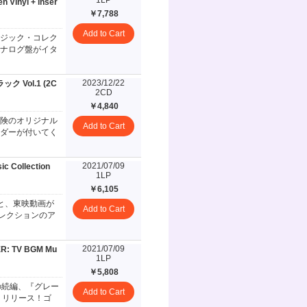
1LP
Vinyl + inser
￥7,788
Add to Cart
ージック・コレク
ナログ盤がイタ
2023/12/22
Vol.1 (2C
2CD
￥4,840
険のオリジナル
Add to Cart
ダーが付いてく
2021/07/09
c Collection
1LP
￥6,105
と、東映動画が
Add to Cart
コレクションのア
2021/07/09
R: TV BGM Mu
1LP
￥5,808
の続編、『グレー
Add to Cart
りリリース！ゴ