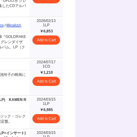
『UFOロボ グレ
集したCDアルバ
2026/02/13
1LP
nco
/
Micalizzi,
￥6,853
『GOLDRAKE
Add to Cart
ボ グレンダイザ
ルバム。LP（ク
2024/07/17
1CD
￥1,210
美樹と池玲子の映画に
Add to Cart
2024/03/15
LP)
KAMEN R
1LP
￥6,985
ージック・コレク
Add to Cart
限定盤。
2024/03/15
ンLP+インサート)