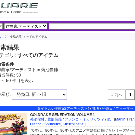
ム
検索結果: すべてのアイテム
検索結果
テゴリ:
すべてのアイテム
検索条件
作曲家/アーティスト = 菊池俊輔
当件数: 59
 ～ 50 件目を表示
表示順:
タイトル / 作曲家(アーティスト) / 説明 / 発売日 / フォーマット
GOLDRAKE GENERATION VOLUME 1
菊池俊輔
/
越部信義
/
フランコ・ミカリッツィ
/
他
[
Martin, Fra
Franco
/
Shunsuke, Kikuchi
/
et al.
]
70年代、80年代、90年代のアニメ主題歌に捧げるシリーズ第一弾