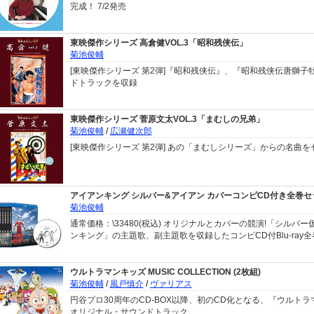
完成！ 7/2発売
東映傑作シリーズ 高倉健VOL.3「昭和残侠伝」
菊池俊輔
[東映傑作シリーズ 第2弾]『昭和残侠伝』、『昭和残侠伝唐獅子
ドトラックを収録
東映傑作シリーズ 菅原文太VOL.3「まむしの兄弟」
菊池俊輔
/
広瀬健次郎
[東映傑作シリーズ 第2弾] あの「まむしシリーズ」からの名曲
アイアンキング シルバー&アイアン カバーコンピCD付き全巻セット 
菊池俊輔
通常価格：\33480(税込) オリジナルとカバーの競演!「シルバ
ンキング」の主題歌、副主題歌を収録したコンピCD付Blu-ray
ウルトラマンキッズ MUSIC COLLECTION (2枚組)
菊池俊輔
/
風戸慎介
/
ヴァリアス
円谷プロ30周年のCD-BOX以降、初のCD化となる、『ウルト
オリジナル・サウンドトラック。