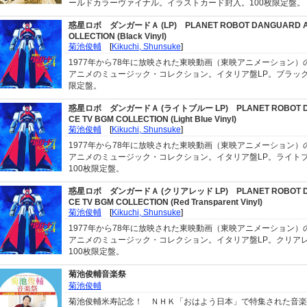
ールドカラーヴァイナル。イラストカード封入。100枚限定盤。
惑星ロボ ダンガードＡ (LP)
PLANET ROBOT DANGUARD A
OLLECTION (Black Vinyl)
菊池俊輔
[
Kikuchi, Shunsuke
]
1977年から78年に放映された東映動画（東映アニメーション）
アニメのミュージック・コレクション。イタリア盤LP。ブラック
限定盤。
惑星ロボ ダンガードＡ (ライトブルー LP)
PLANET ROBOT 
CE TV BGM COLLECTION (Light Blue Vinyl)
菊池俊輔
[
Kikuchi, Shunsuke
]
1977年から78年に放映された東映動画（東映アニメーション）
アニメのミュージック・コレクション。イタリア盤LP。ライト
100枚限定盤。
惑星ロボ ダンガードＡ (クリアレッド LP)
PLANET ROBOT 
CE TV BGM COLLECTION (Red Transparent Vinyl)
菊池俊輔
[
Kikuchi, Shunsuke
]
1977年から78年に放映された東映動画（東映アニメーション）
アニメのミュージック・コレクション。イタリア盤LP。クリア
100枚限定盤。
菊池俊輔音楽祭
菊池俊輔
菊池俊輔米寿記念！ ＮＨＫ「おはよう日本」で特集された音楽