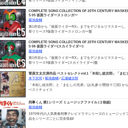
挙リリース!!仮面ライダーアマゾン盤。
COMPLETE SONG COLLECTION OF 20TH CENTURY MASKED
S 05 仮面ライダーストロンガー
菊池俊輔
第1作目から『仮面ライダーRX』までをデジタルリマスターし、Blu
挙リリース!!仮面ライダーストロンガー盤
COMPLETE SONG COLLECTION OF 20TH CENTURY MASKED
S 06 仮面ライダー(スカイライダー)
菊池俊輔
第1作目から『仮面ライダーRX』までをデジタルリマスターし、Blu
挙リリース!!仮面ライダー(スカイライダー)盤
菅原文太主演作品 ベストセレクトvol.1「木枯し紋次郎」「まむ
木下忠司
/
菊池俊輔
/
広瀬健次郎
「木枯し紋次郎」と「まむしの兄弟」(お礼参り/懲役十三回) か
ベストチョイス
刑事くん 第1シリーズ ミュージックファイル (２枚組)
菊池俊輔
1970年代の人気青春刑事テレビドラマシリーズのミュージック
品をシリーズごとに完全収録!