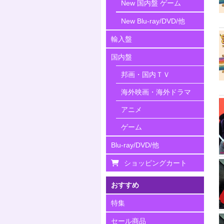
New 国内盤 ゲーム
New Blu-ray/DVD/他
輸入盤
国内盤
邦画・国内ＴＶ
海外映画・海外ドラマ
アニメ
ゲーム
Blu-ray/DVD/他
ショッピングカート
おすすめ
特集
セール商品