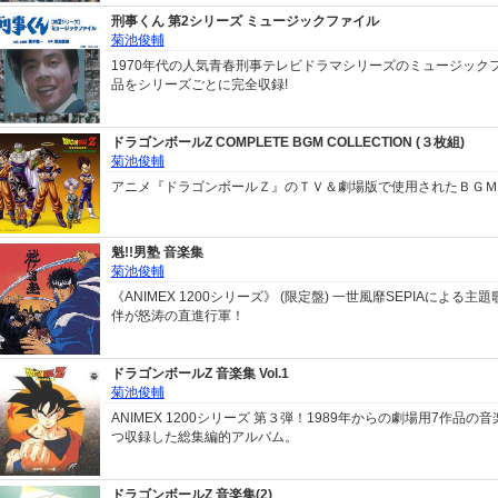
刑事くん 第2シリーズ ミュージックファイル
菊池俊輔
1970年代の人気青春刑事テレビドラマシリーズのミュージック
品をシリーズごとに完全収録!
ドラゴンボールZ COMPLETE BGM COLLECTION (３枚組)
菊池俊輔
アニメ『ドラゴンボールＺ』のＴＶ＆劇場版で使用されたＢＧＭ
魁!!男塾 音楽集
菊池俊輔
《ANIMEX 1200シリーズ》 (限定盤) 一世風靡SEPIAによる
伴が怒涛の直進行軍！
ドラゴンボールZ 音楽集 Vol.1
菊池俊輔
ANIMEX 1200シリーズ 第３弾！1989年からの劇場用7作品の
つ収録した総集編的アルバム。
ドラゴンボールZ 音楽集(2)