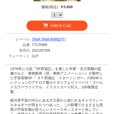
価格(税込):
￥5,808
Add to Cart
レーベル:
TAVA TAVA RARE(IT)
品番:
TTLP09R
発売日:
2021/07/09
フォーマット:
1LP
1976年に小説『SF西遊記』を著した作家・石川英輔の監
修のもと、東映動画（現・東映アニメーション）が製作し
た宇宙冒険SF『 ＳＦ西遊記 スタージンガー』のBGMコ
レクションのアナログ盤がイタリアよりリリース！ゴール
ドカラーヴァイナル。イラストカード封入。100枚限定
盤。
銀河系宇宙の中心にある大王星から放たれるギャラクシー
エネルギーが弱まりつつあった。この影響でさまざまな惑
星の宇宙生物が恐ろしいスペースモンスターと化してい