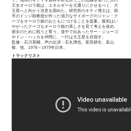
く。地球のキティ宇宙科学研究所でこの危機を知った月の
王女オーロラ姫は、エネルギーを元通りにさせるべく、大
王星へと向かう決意を固めた。研究所のキティ博士は、助
手のドッジ助教授が作った強力なサイボーグのジャン・ク
ーゴをオーロラ姫のおともにつけることを提案。最初はい
やがったクーゴもオーロラ姫の美しさを見て考えを改め、
彼女のために戦うと誓う。道中で出あったサー・ジョーゴ
やドン・ハッカを仲間に、一行は大王星を目指す。
監修：石川英輔、声の出演：石丸博也、富田耕生、富山
敬、他。1978～1979年日本。
トラックリスト