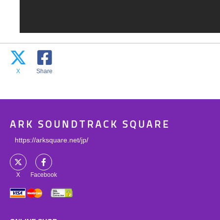
X
Share
ARK SOUNDTRACK SQUARE
https://arksquare.net/jp/
X
Facebook