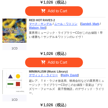
￥1,026（税込）
Add to Cart
RED HOT RAVES 2
マーク・サンデル
/
ニール・ワトソン
[
Sandell, Mark
/
Watson, Neil
]
業界用ミュージック・ライブラリーCDがこのお値段！早
い者勝ち！サンデル＆ワトソンのレイヴ！
1CD
￥1,026（税込）
Add to Cart
MINIMALISM (Music Library)
デヴィッド・ライリー
[
Reilly, David
]
超レア、ＴＶ・ラジオ放送局、映画会社などの業界用ミュ
ージック・ライブラリーCDがこのお値段！音楽は「グリ
ズリー・フォールズ 親子熊物語」のデヴィッド・ライリ
ー。
1CD
￥1,026（税込）