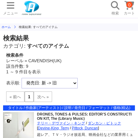
0
メニュー
検索
カート
ホーム
検索結果: すべてのアイテム
検索結果
カテゴリ:
すべてのアイテム
検索条件
レーベル = CAVENDISH(UK)
該当件数: 9
1 ～ 9 件目を表示
表示順:
タイトル / 作曲家(アーティスト) / 説明 / 発売日 / フォーマット / 価格(税込)
DRONES, TONES & PULSES: EDITOR'S CONSTRUCTI
ON KIT, The (Library Music)
テリー・デヴァイン・キング
/
ダンカン・ピトック
[
Devine-King, Terry
/
Pittock, Duncan
]
超レア、ＴＶ・ラジオ放送局、映画会社などの業界用ミュ