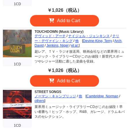
1CD
￥1,026（税込）
Add to Cart
TOUCHDOWN (Music Library)
デヴィッド・アーチ
/
ナイジェル・ジェンキンス
/
テリ
ー・デヴァイン・キング
/
他
[
Devine-King, Terry
/
Arch,
David
/
Jenkins, Nigel
/
et al.
]
超レア、ＴＶ・ラジオ放送局、映画会社などの業界用ミュ
ージック・ライブラリーCDがこのお値段！新世代スポー
ツやレジャー活動に適した楽曲を収録。
1CD
￥1,026（税込）
Add to Cart
STREET SONGS
ノーマン・キャンブリッジ
/
他
[
Cambridge, Norman
/
others
]
業界用ミュージック・ライブラリーCDがこのお値段！早
い者勝ち！ヒップ・ホップ、R&B、ガレージ、ドラム＆バ
スのセレクション。
1CD