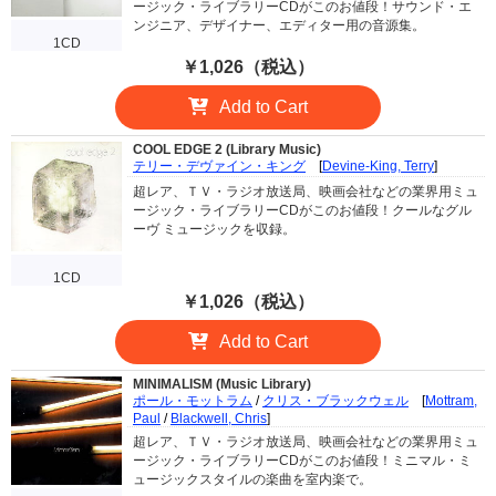
ージック・ライブラリーCDがこのお値段！サウンド・エ
ンジニア、デザイナー、エディター用の音源集。
1CD
￥1,026（税込）
Add to Cart
COOL EDGE 2 (Library Music)
テリー・デヴァイン・キング
[
Devine-King, Terry
]
超レア、ＴＶ・ラジオ放送局、映画会社などの業界用ミュ
ージック・ライブラリーCDがこのお値段！クールなグル
ーヴ ミュージックを収録。
1CD
￥1,026（税込）
Add to Cart
MINIMALISM (Music Library)
ポール・モットラム
/
クリス・ブラックウェル
[
Mottram,
Paul
/
Blackwell, Chris
]
超レア、ＴＶ・ラジオ放送局、映画会社などの業界用ミュ
ージック・ライブラリーCDがこのお値段！ミニマル・ミ
ュージックスタイルの楽曲を室内楽で。