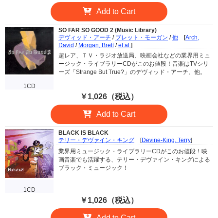
Add to Cart
SO FAR SO GOOD 2 (Music Library)
デヴィッド・アーチ
/
ブレット・モーガン
/
他
[
Arch,
David
/
Morgan, Brett
/
et al.
]
超レア、ＴＶ・ラジオ放送局、映画会社などの業界用ミュ
ージック・ライブラリーCDがこのお値段！音楽はTVシリ
ーズ「Strange But True?」のデヴィッド・アーチ、他。
1CD
￥1,026（税込）
Add to Cart
BLACK IS BLACK
テリー・デヴァイン・キング
[
Devine-King, Terry
]
業界用ミュージック・ライブラリーCDがこのお値段！映
画音楽でも活躍する、テリー・デヴァイン・キングによる
ブラック・ミュージック！
1CD
￥1,026（税込）
Add to Cart