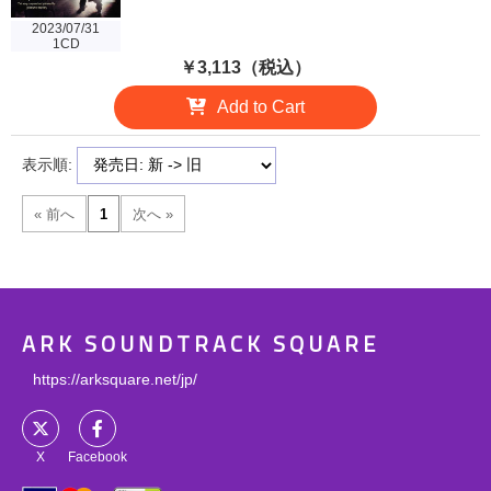
2023/07/31
1CD
￥3,113（税込）
Add to Cart
表示順:
ARK SOUNDTRACK SQUARE
https://arksquare.net/jp/
X
Facebook