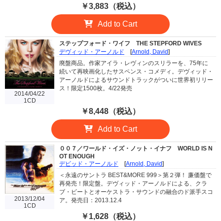
￥3,883（税込）
Add to Cart
ステップフォード・ワイフ
THE STEPFORD WIVES
デヴィッド・アーノルド
[
Arnold, David
]
廃盤商品。作家アイラ・レヴィンのスリラーを、75年に
続いて再映画化したサスペンス・コメディ。デヴィッド・
アーノルドによるサウンドトラックがついに世界初リリー
ス！限定1500枚。4/22発売
2014/04/22
1CD
￥8,448（税込）
Add to Cart
００７／ワールド・イズ・ノット・イナフ
WORLD IS N
OT ENOUGH
デビッド・アーノルド
[
Arnold, David
]
＜永遠のサントラ BEST&MORE 999＞第２弾！ 廉価盤で
再発売！限定盤。デヴィッド・アーノルドによる、クラ
ブ・ビートとオーケストラ・サウンドの融合のド派手スコ
2013/12/04
ア。発売日：2013.12.4
1CD
￥1,628（税込）