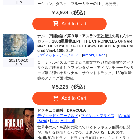
1LP
ーション。ダスク・ブルーカラーのLP、再発売。
￥3,938（税込）
Add to Cart
ナルニア国物語／第３章：アスラン王と魔法の島 (ブルー
カラー、180g重量盤2LP)
THE CHRONICLES OF NAR
NIA: THE VOYAGE OF THE DAWN TREADER (Blue Col
ored Vinyl, 180g 2LP)
デヴィッド・アーノルド
[
Arnold, David
]
2021/09/10
Ｃ・Ｓ・ルイス原作による児童文学を迫力の映像でスペク
2LP
タクルに映画化したファンタジー・アドベンチャーのシリ
ーズ第３弾のオリジナル・サウンドトラック。180g重量
盤のアナログ盤2枚組。
￥5,225（税込）
Add to Cart
ドラキュラ伯爵
DRACULA
デヴィッド・アーノルド
/
マイケル・プライス
[
Arnold,
David
/
Price, Michael
]
世界中の人々を恐怖に陥れているドラキュラ伯爵の伝説
が、新たな物語となって今、よみがえる。BBC製作、
Netflix配信ドラマ「ドラキュラ伯爵」のサウンドトラッ