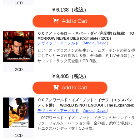
1CD
￥6,138（税込）
Add to Cart
００７／トゥモロー・ネバー・ダイ (完全盤) (2枚組)
TO
MORROW NEVER DIES (Complete) (2CD)
デヴィッド・アーノルド
[
Arnold, David
]
ピアース・ブロスナンの新生ジェームズ・ボンドの第２弾
にしてシリーズ通算第１８作。全45曲、約127分収録した
サウンドトラック完全盤！CD-R盤。
2CD
￥9,405（税込）
Add to Cart
００７／ワールド・イズ・ノット・イナフ （エクスパン
デッド盤）
WORLD IS NOT ENOUGH, The (Expanded)
デヴィッド・アーノルド
[
Arnold, David
]
「007/ワールド・イズ・ノット・イナフ」のサウンドトラ
ック、フィルム・バージョン等、全24曲、約80分収録し
たエクスパンデッド盤！CD-R盤。
1CD