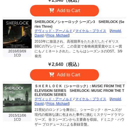
￥2,640（税込）
Add to Cart
SHERLOCK／シャーロック シーズン3
SHERLOCK (Se
ries Three)
デヴィッド・アーノルド
/
マイケル・プライス
[
Arnold,
David
/
Price, Michael
]
2010年に放送され、高視聴率をたたきだしたイギリス
BBCのTVシリーズ。この音楽で各映画賞受賞やエミー賞
2016/03/09
にもノミネートされた。こちらはシーズン３のOST。3/9
1CD
発売
￥2,640（税込）
Add to Cart
ＳＨＥＲＬＯＣＫ（シャーロック）: MUSIC FROM THE T
ELEVISION SERIES
SHERLOCK: MUSIC FROM THE T
ELEVISION SERIES
デヴィッド・アーノルド
/
マイケル・プライス
[
Arnold,
David
/
Price, Michael
]
21世紀のロンドンを舞台に、シャーロック・ホームズが
現代の複雑な謎に包まれた事件に挑むミステリードラマシ
2015/11/06
1CD
リーズ。全３シーズンから主要曲を収録。ドミニク・ハウ
ザー プロデュースによる新録音盤。