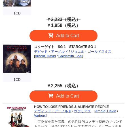
1CD
￥2,233（税込）
￥1,958（税込）
Add to Cart
スターゲイト SG-1
STARGATE SG-1
デビッド・アーノルド
/
ジョエル・ゴールドスミス
[
Arnold, David
/
Goldsmith, Joel
]
1CD
￥2,255（税込）
Add to Cart
HOW TO LOSE FRIENDS & ALIENATE PEOPLE
デヴィッド・アーノルド
/
ヴァリアス
[
Arnold, David
/
Various
]
「プラダを着た悪魔」の男性版的コメディ映画のサウンド
トラック。音楽は007シリーズのデヴィッド・アーノルド