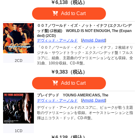
￥6,138（税込）
Add to Cart
００７／ワールド・イズ・ノット・イナフ (エクスパンデ
ッド盤) (2枚組)
WORLD IS NOT ENOUGH, The (Expan
ded) (2CD)
デヴィッド・アーノルド
[
Arnold, David
]
「００７／ワールド・イズ・ノット・イナフ」２枚組オリ
ジナル・サウンドトラック・エクスパンデッド盤！フルス
コアに、組曲、主題曲のヴァリエーションなども収録。全
2CD
31曲、100分収録。CD-R盤。
￥9,383（税込）
Add to Cart
プレイデッド
YOUNG AMERICANS, The
デヴィッド・アーノルド
[
Arnold, David
]
デヴィッド・アーノルドのスコアに、ビョークが歌う主題
歌のヴァリエーションを収録。オーケストレーションと指
揮はニコラス・ドッド。CD-R盤。
1CD
￥6,138（税込）