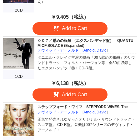
ん）
2CD
￥9,405（税込）
Add to Cart
００７／慰めの報酬 （エクスパンデッド盤）
QUANTU
M OF SOLACE (Expanded)
デヴィッド・アーノルド
[
Arnold, David
]
ダニエル・クレイグ主演の映画「007/慰めの報酬」のサウ
ンドトラック、フィルム・バージョン等、全30曲収録し
たエクスパンデッド盤！CD-R盤。
1CD
￥6,138（税込）
Add to Cart
ステップフォード・ワイフ
STEPFORD WIVES, The
デヴィッド・アーノルド
[
Arnold, David
]
正規で発売されなかったオリジナル・サウンドトラック・
スコア盤。 CD-R盤。音楽は007シリーズのデヴィッド・
アーノルド！