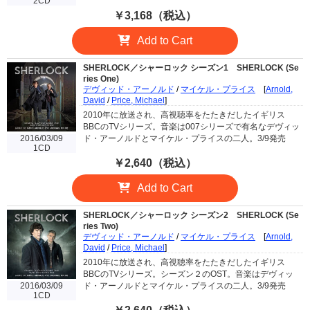
2CD
￥3,168（税込）
Add to Cart
SHERLOCK／シャーロック シーズン1
SHERLOCK (Se
ries One)
デヴィッド・アーノルド
/
マイケル・プライス
[
Arnold,
David
/
Price, Michael
]
2010年に放送され、高視聴率をたたきだしたイギリス
BBCのTVシリーズ。音楽は007シリーズで有名なデヴィッ
2016/03/09
ド・アーノルドとマイケル・プライスの二人。3/9発売
1CD
￥2,640（税込）
Add to Cart
SHERLOCK／シャーロック シーズン2
SHERLOCK (Se
ries Two)
デヴィッド・アーノルド
/
マイケル・プライス
[
Arnold,
David
/
Price, Michael
]
2010年に放送され、高視聴率をたたきだしたイギリス
BBCのTVシリーズ。シーズン２のOST。音楽はデヴィッ
2016/03/09
ド・アーノルドとマイケル・プライスの二人。3/9発売
1CD