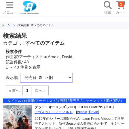
0
メニュー
検索
カート
ホーム
検索結果: すべてのアイテム
検索結果
カテゴリ:
すべてのアイテム
検索条件
作曲家/アーティスト = Arnold, David
該当件数: 48
1 ～ 48 件目を表示
表示順:
タイトル / 作曲家(アーティスト) / 説明 / 発売日 / フォーマット / 価格(税込)
グッド・オーメンズ (2CD)
GOOD OMENS (2CD)
デヴィッド・アーノルド
[
Arnold, David
]
2019年のシリーズ開始からAmazon Prime Videoにて世界
中で大ヒット！新作Season3の発売に合わせて、全シリー
ズを一挙リリース！ 【輸入盤国内品番】