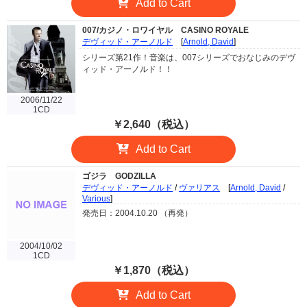
Add to Cart
007/カジノ・ロワイヤル
CASINO ROYALE
デヴィッド・アーノルド
[
Arnold, David
]
シリーズ第21作！音楽は、007シリーズでおなじみのデヴ
ィッド・アーノルド！！
2006/11/22
1CD
￥2,640（税込）
Add to Cart
ゴジラ
GODZILLA
デヴィッド・アーノルド
/
ヴァリアス
[
Arnold, David
/
Various
]
発売日：2004.10.20 （再発）
2004/10/02
1CD
￥1,870（税込）
Add to Cart