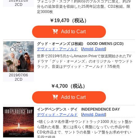
2019/12/16
フォニック・スコア！約80分のフルスコアに加え、約29
2CD
分もの追加音楽を収録した25周年記念盤。CD2枚組。限
定3000枚
￥19,470（税込）
Add to Cart
グッド・オーメンズ (2枚組)
GOOD OMENS (2CD)
デヴィッド・アーノルド
[
Arnold, David
]
世界で2019年5月からAmazon Priveで放送開始されたTV
ドラマ「グッド・オーメンズ」のオリジナル・サウンドト
ラック。音楽はデヴィッド・アーノルド！7/5発売
2019/07/06
2CD
￥4,700（税込）
Add to Cart
インデペンデンス・デイ
INDEPENDENCE DAY
デヴィッド・アーノルド
[
Arnold, David
]
<聴くシネマ名作選>サウンドトラック1000 大ヒット盤か
ら隠れた名盤、更には長らく廃盤になっていた作品や初
CD化作品まで、サントラの名盤・レア盤をお求めやすい
千円で提供。