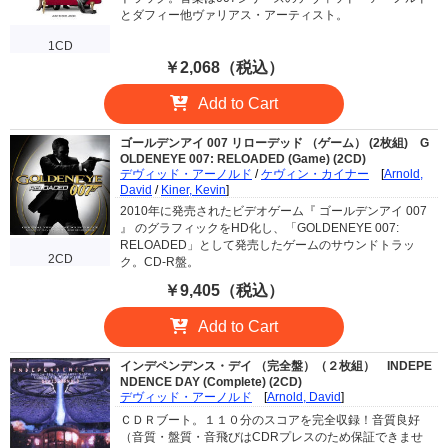
とダフィー他ヴァリアス・アーティスト。
1CD
￥2,068（税込）
Add to Cart
ゴールデンアイ 007 リローデッド （ゲーム） (2枚組)
G
OLDENEYE 007: RELOADED (Game) (2CD)
デヴィッド・アーノルド
/
ケヴィン・カイナー
[
Arnold,
David
/
Kiner, Kevin
]
2010年に発売されたビデオゲーム『 ゴールデンアイ 007
』 のグラフィックをHD化し、「GOLDENEYE 007:
RELOADED」として発売したゲームのサウンドトラッ
2CD
ク。CD-R盤。
￥9,405（税込）
Add to Cart
インデペンデンス・デイ （完全盤）（２枚組）
INDEPE
NDENCE DAY (Complete) (2CD)
デヴィッド・アーノルド
[
Arnold, David
]
ＣＤＲブート。１１０分のスコアを完全収録！音質良好
（音質・盤質・音飛びはCDRプレスのため保証できませ