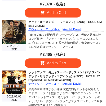
￥7,370（税込）
Add to Cart
グッド・オーメンズ （シーズン２） (2CD)
GOOD OM
ENS 2 (2CD)
デヴィッド・アーノルド
[
Arnold, David
]
Prime Videoで配信開始したシーズン２。天使と悪魔の迷
コンビ復活！『グッド・オーメンズ』シーズン2は二人
の“心”にフォーカスした愛と友情の物語。音楽はシーズン
2023/10/13
１に引き続きデヴィッド・アーノルド！
2CD
￥3,465（税込）
Add to Cart
ホットファズ 俺たちスーパーポリスメン！(エクスパン
デッド・リミテッド・エディション) (2CD)
HOT FUZZ:
Expanded Limited Edition (2CD)
デヴィッド・アーノルド
[
Arnold, David
]
異例の署名運動から公開され驚異的なヒットを記録した、
エドガー・ライト監督による2007年のアクション・コメ
2023/07/05
ディ!『ホットファズ 俺たちスーパーポリスメン！』の
2CD
オリジナル・サウンドトラックがエクスパンデッドCD2枚
組限定盤で登場！1500枚限定。