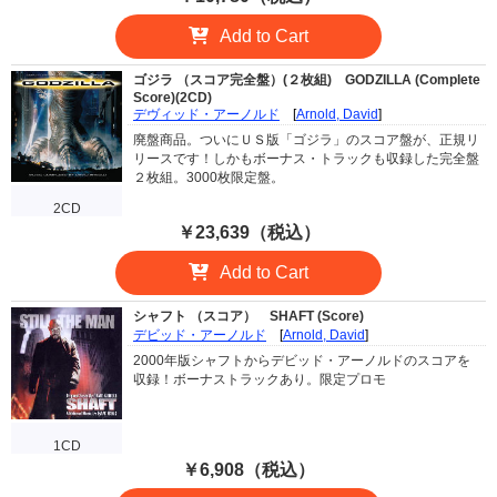
Add to Cart
ゴジラ （スコア完全盤）(２枚組)
GODZILLA (Complete
Score)(2CD)
デヴィッド・アーノルド
[
Arnold, David
]
廃盤商品。ついにＵＳ版「ゴジラ」のスコア盤が、正規リ
リースです！しかもボーナス・トラックも収録した完全盤
２枚組。3000枚限定盤。
2CD
￥23,639（税込）
Add to Cart
シャフト （スコア）
SHAFT (Score)
デビッド・アーノルド
[
Arnold, David
]
2000年版シャフトからデビッド・アーノルドのスコアを
収録！ボーナストラックあり。限定プロモ
1CD
￥6,908（税込）