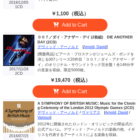
2018/12/05
1CD
￥1,100（税込）
Add to Cart
００７／ダイ・アナザー・デイ (2枚組)
DIE ANOTHER
DAY (2CD)
デヴィッド・アーノルド
[
Arnold, David
]
[廃盤商品] ピアース・ブロスナンがジェームズ・ボンドを
演じる007シリーズ20作目「００７／ダイ・アナザー・デ
イ」のオリジナル・サウンドトラック完全盤！全148分半
2017/11/28
の音楽を収録。限定5000枚。
2CD
￥19,470（税込）
Add to Cart
A SYMPHONY OF BRITISH MUSIC: Music for the Closin
g Celemony of the London 2012 Olympic Games (2CD)
デヴィッド・アーノルド
/
ヴァリアス
[
Arnold, David
/
Various
]
2012年に開催されたロンドン・オリンピックの閉会式の
公式アルバム。デヴィッド・アーノルドの楽曲の他、イギ
リスを代表するアーティストによる楽曲を収録。
2016/07/15