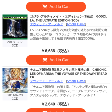
Add to Cart
ゴジラ -アルティメイト・エディション (3枚組)
GODZIL
LA: THE ULTIMATE EDITION (3CD)
デヴィッド・アーノルド
[
Arnold, David
]
LA-LA LANDから限定２枚組完全盤で発売され短期間で廃
盤となったUS版「ゴジラ」が、プロモ盤のみに収録され
た楽曲を追加して３枚組で再発売！限定3000枚。
2012/10/17
3CD
￥6,688（税込）
Add to Cart
ナルニア国物語 第3章アスラン王と魔法の島
CHRONIC
LES OF NARNIA: THE VOYAGE OF THE DAWN TREAD
ER
デヴィッド・アーノルド
[
Arnold, David
]
「ナルニア国物語」の第３章、“アスラン王と魔法の島”の
サウンドトラック。今回はハリー・グレッグソン＝ウィリ
2011/02/23
アムズから変わって、デヴィッド・アーノルド！
1CD
￥2,640（税込）