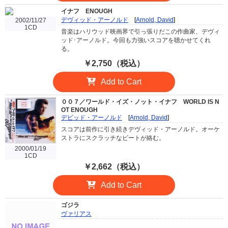
イナフ
ENOUGH
デヴィッド・アーノルド
[
Arnold, David
]
2002/11/27
1CD
音楽はハリウッド映画界で引っ張りだこの作曲家、デヴィ
ッド･アーノルド。今回も力強いスコアを聴かせてくれ
る。
￥2,750（税込）
Add to Cart
００７／ワールド・イズ・ノット・イナフ
WORLD IS N
OT ENOUGH
デビッド・アーノルド
[
Arnold, David
]
スコアは前作に引き続きデヴィッド・アーノルド。オーケ
ストラにスクラッチなビートが絡む。
2000/01/19
1CD
￥2,662（税込）
Add to Cart
ゴジラ
ヴァリアス