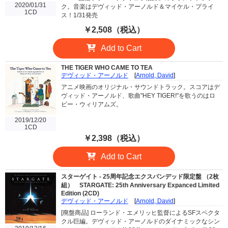
2020/01/31
ク。音楽はデヴィッド・アーノルド＆マイケル・プライ
1CD
ス！1/31発売
￥2,508（税込）
Add to Cart
THE TIGER WHO CAME TO TEA
デヴィッド・アーノルド
[
Arnold, David
]
アニメ映画のオリジナル・サウンドトラック。スコアはデ
ヴィッド・アーノルド、歌曲"HEY TIGER!"を歌うのはロ
ビー・ウィリアムズ。
2019/12/20
1CD
￥2,398（税込）
Add to Cart
スターゲイト - 25周年記念エクスパンデッド限定盤 （2枚
組）
STARGATE: 25th Anniversary Expanced Limited
Edition (2CD)
デヴィッド・アーノルド
[
Arnold, David
]
[廃盤商品] ローランド・エメリッヒ監督によるSFスペクタ
クル巨編。デヴィッド・アーノルドのダイナミックなシン