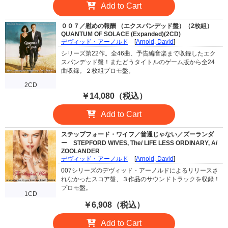
Add to Cart
００７／慰めの報酬 （エクスパンデッド盤）（2枚組）
QUANTUM OF SOLACE (Expanded)(2CD)
デヴィッド・アーノルド
[
Arnold, David
]
シリーズ第22作。全46曲、予告編音楽まで収録したエク
スパンデッド盤！またどうタイトルのゲーム版から全24
曲収録。２枚組プロモ盤。
2CD
￥14,080（税込）
Add to Cart
ステップフォード・ワイフ／普通じゃない／ズーランダ
ー
STEPFORD WIVES, The/ LIFE LESS ORDINARY, A/
ZOOLANDER
デヴィッド・アーノルド
[
Arnold, David
]
007シリーズのデヴィッド・アーノルドによるリリースさ
れなかったスコア盤、３作品のサウンドトラックを収録！
プロモ盤。
1CD
￥6,908（税込）
Add to Cart