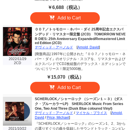
￥6,688（税込）
Add to Cart
００７／トゥモロー・ネバー・ダイ 25周年記念エクスパ
ンデッド・リマスター限定盤 (2CD)
TOMORROW NEVE
R DIES: 25th Anniversary Expanded/Remastered Limit
ed Edition (2CD)
デヴィッド・アーノルド
[
Arnold, David
]
[廃盤商品] 1997年に公開された『００７／トゥモロー・ネ
2022/11/29
バー・ダイ』のオリジナル・スコアを、リマスターおよび
2CD
エクスパンドでCD2枚組盤のデラックス・エディションで
ついにリリース！限定5000枚。
￥15,070（税込）
Add to Cart
SCHERLOCK／シャーロック （シーズン１～３） (ダス
ク・ブルーカラーLP)
SHERLOCK Music From Series
One, Two And Three (Dusk Blue coloured Vinyl)
デヴィッド・アーノルド
/
マイケル・プライス
[
Arnold,
David
/
Price, Michael
]
『SCHERLOCK／シャーロック』のシーズン1、2、3から
2021/10/22
の選りすぐりの曲を収録したサウンドトラック・コンピレ