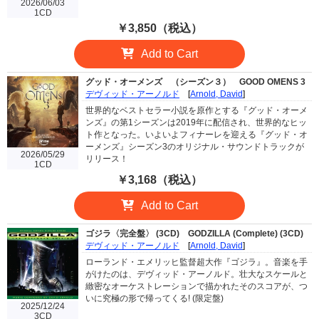
2026/06/03
1CD
￥3,850（税込）
Add to Cart
グッド・オーメンズ （シーズン３）
GOOD OMENS 3
デヴィッド・アーノルド
[
Arnold, David
]
世界的なベストセラー小説を原作とする『グッド・オーメ
ンズ』の第1シーズンは2019年に配信され、世界的なヒッ
ト作となった。いよいよフィナーレを迎える『グッド・オ
ーメンズ』シーズン3のオリジナル・サウンドトラックが
2026/05/29
リリース！
1CD
￥3,168（税込）
Add to Cart
ゴジラ〈完全盤〉 (3CD)
GODZILLA (Complete) (3CD)
デヴィッド・アーノルド
[
Arnold, David
]
ローランド・エメリッヒ監督超大作『ゴジラ』。音楽を手
がけたのは、デヴィッド・アーノルド。壮大なスケールと
緻密なオーケストレーションで描かれたそのスコアが、つ
いに究極の形で帰ってくる! (限定盤)
2025/12/24
3CD