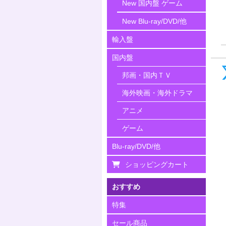
New 国内盤 ゲーム
New Blu-ray/DVD/他
輸入盤
国内盤
邦画・国内ＴＶ
海外映画・海外ドラマ
アニメ
ゲーム
Blu-ray/DVD/他
ショッピングカート
おすすめ
特集
セール商品