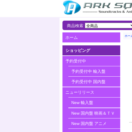
商品検索
ホー
ホーム
ショッピング
予約受付中
予約受付中 輸入盤
予約受付中 国内盤
ニューリリース
New 輸入盤
New 国内盤 映画＆ＴＶ
New 国内盤 アニメ