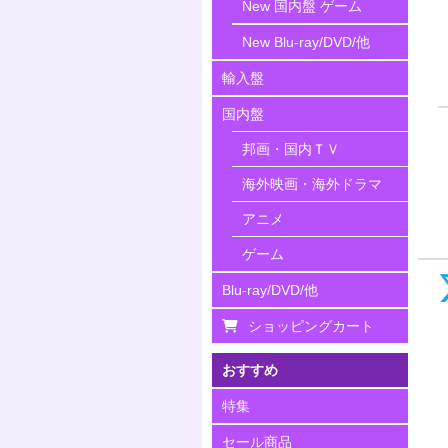
New 国内盤 ゲーム
New Blu-ray/DVD/他
輸入盤
国内盤
邦画・国内ＴＶ
海外映画・海外ドラマ
アニメ
ゲーム
Blu-ray/DVD/他
ショッピングカート
おすすめ
特集
セール商品