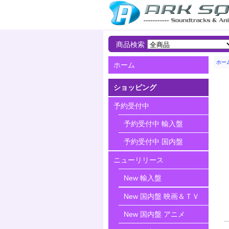
商品検索
ホー
ホーム
ショッピング
予約受付中
予約受付中 輸入盤
予約受付中 国内盤
ニューリリース
New 輸入盤
New 国内盤 映画＆ＴＶ
New 国内盤 アニメ