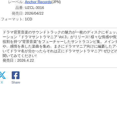
レーベル:
Anchor Records
(JPN)
品番:
UZCL-3016
発売日:
2026/04/22
フォーマット:
1CD
ドラマ背景音楽のサウンドトラックの魅力が一枚のディスクにギュッ
ーション『ドラマサントラマニア Vol.3』がリリース! 様々な情感
役割を持つ"背景音楽"をフューチャーしたサントラコンピ集。メイン
や、感情を表した楽曲を集め、まさにドラママニア向けに編纂したア
いてドラマ名が分かったらそれは正にドラマサントラマニア! ぜひど
聞いてみてください!
発売日：2026.4.22
X
Share