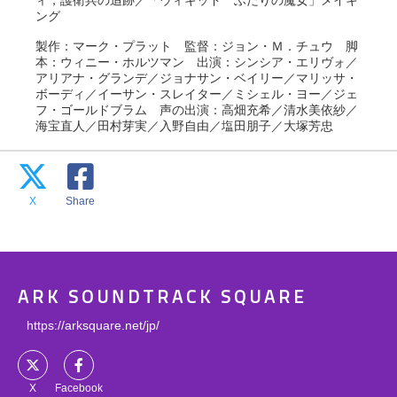
ィ，護衛兵の追跡／「ウィキッド ふたりの魔女」メイキ
ング
製作：マーク・プラット 監督：ジョン・Ｍ．チュウ 脚
本：ウィニー・ホルツマン 出演：シンシア・エリヴォ／
アリアナ・グランデ／ジョナサン・ベイリー／マリッサ・
ボーディ／イーサン・スレイター／ミシェル・ヨー／ジェ
フ・ゴールドブラム 声の出演：高畑充希／清水美依紗／
海宝直人／田村芽実／入野自由／塩田朋子／大塚芳忠
X
Share
ARK SOUNDTRACK SQUARE
https://arksquare.net/jp/
X
Facebook