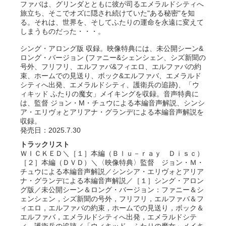
ファバは、グリンダとともに彼が司るエメラルドシティへ
旅立ち、そこでオズに隠され続けていた"ある秘密"を知
る。それは、世界を、そしてふたりの運命を永遠に変えて
しまうものだった・・・。
シング・アロング版 収録。映像特典には、未公開シーン&
ロング・バージョン (ファニー&シェンシェン、シズ新聞の
号外、フリフリ、エルファバ&フィエロ、エルファバの約
束、ホームでの見送り、ボック&エルファバ、エメラルド
シティへ出発、エメラルドシティ、護衛兵の追跡)、「ウ
ィキッド ふたりの魔女」メイキングを収録。音声特典に
は、監督 ジョン・M・チュウによる本編音声解説、シンシ
ア・エリヴォとアリアナ・グランデによる本編音声解説を
収録。
発売日：2025.7.30
トラックリスト
ＷＩＣＫＥＤ＼［１］本編（Ｂｌｕ－ｒａｙ Ｄｉｓｃ）
［２］本編（ＤＶＤ）＼〈映像特典〉監督 ジョン・Ｍ・
チュウによる本編音声解説／シンシア・エリヴォとアリア
ナ・グランデによる本編音声解説／［１］シング・アロン
グ版／未公開シーン＆ロング・バージョン：ファニー＆シ
ェンシェン，シズ新聞の号外，フリフリ，エルファバ＆フ
ィエロ，エルファバの約束，ホームでの見送り，ボック＆
エルファバ，エメラルドシティへ出発，エメラルドシテ