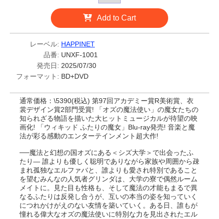
Add to Cart
レーベル:
HAPPINET
品番:
UNXF-1001
発売日:
2025/07/30
フォーマット:
BD+DVD
通常価格：\5390(税込) 第97回アカデミー賞R美術賞、衣
裳デザイン賞2部門受賞! 「オズの魔法使い」の魔女たちの
知られざる物語を描いた大ヒットミュージカルが待望の映
画化! 「ウィキッド ふたりの魔女」Blu-ray発売! 音楽と魔
法が彩る感動のエンターテインメント超大作!
──魔法と幻想の国オズにある＜シズ大学＞で出会ったふ
たり― 誰よりも優しく聡明でありながら家族や周囲から疎
まれ孤独なエルファバと、誰よりも愛され特別であること
を望むみんなの人気者グリンダは、大学の寮で偶然ルーム
メイトに。見た目も性格も、そして魔法の才能もまるで異
なるふたりは反発し合うが、互いの本当の姿を知っていく
につれかけがえのない友情を築いていく。ある日、誰もが
憧れる偉大なオズの魔法使いに特別な力を見出されたエル