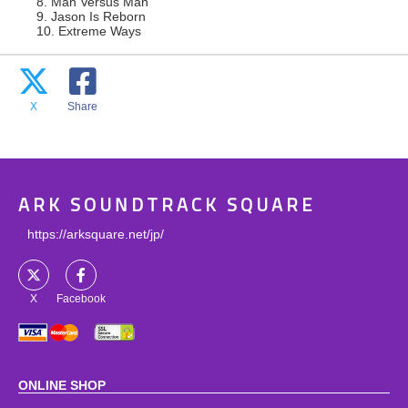
8. Man Versus Man
9. Jason Is Reborn
10. Extreme Ways
X
Share
ARK SOUNDTRACK SQUARE
https://arksquare.net/jp/
X
Facebook
ONLINE SHOP