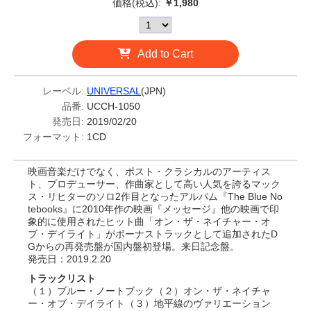
価格(税込):
￥1,980
Add to Cart
レーベル:
UNIVERSAL
(JPN)
品番:
UCCH-1050
発売日:
2019/02/20
フォーマット:
1CD
映画音楽だけでなく、ポスト・クラシカルのアーティス
ト、プロデューサー、作曲家として高い人気を誇るマック
ス・リヒターのソロ2作目となったアルバム『The Blue No
tebooks』に2010年作の映画『メッセージ』他の映画で印
象的に使用されたヒット曲「オン・ザ・ネイチャー・オ
ブ・デイライト」がボーナストラックとして追加されたD
Gからの再発売盤が国内盤初登場。来日記念盤。
発売日：2019.2.20
トラックリスト
（１）ブルー・ノートブック（２）オン・ザ・ネイチャ
ー・オブ・デイライト（３）地平線のヴァリエーション