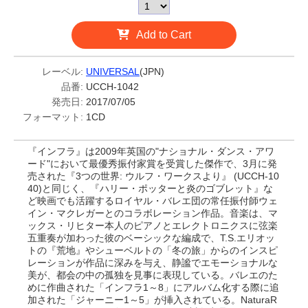
Add to Cart
レーベル:
UNIVERSAL
(JPN)
品番:
UCCH-1042
発売日:
2017/07/05
フォーマット:
1CD
『インフラ』は2009年英国の"ナショナル・ダンス・アワ
ード"において最優秀振付家賞を受賞した傑作で、3月に発
売された『3つの世界: ウルフ・ワークスより』 (UCCH-10
40)と同じく、『ハリー・ポッターと炎のゴブレット』な
ど映画でも活躍するロイヤル・バレエ団の常任振付師ウェ
イン・マクレガーとのコラボレーション作品。音楽は、マ
ックス・リヒター本人のピアノとエレクトロニクスに弦楽
五重奏が加わった彼のベーシックな編成で、T.S.エリオッ
トの『荒地』やシューベルトの「冬の旅」からのインスピ
レーションが作品に深みを与え、静謐でエモーショナルな
美が、都会の中の孤独を見事に表現している。バレエのた
めに作曲された「インフラ1～8」にアルバム化する際に追
加された「ジャーニー1～5」が挿入されている。NaturaR