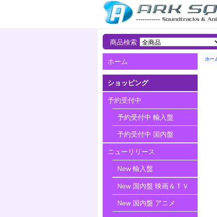
商品検索
ホー
ホーム
ショッピング
予約受付中
予約受付中 輸入盤
予約受付中 国内盤
ニューリリース
New 輸入盤
New 国内盤 映画＆ＴＶ
New 国内盤 アニメ