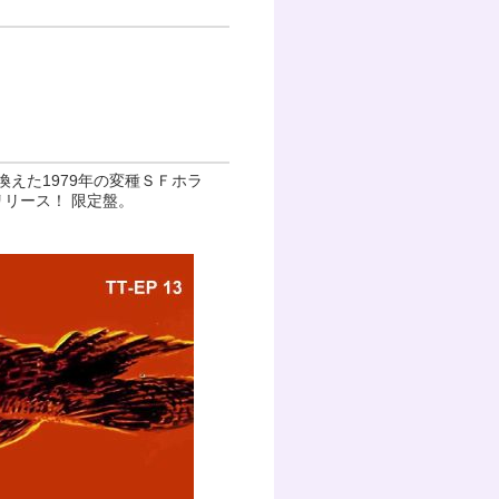
えた1979年の変種ＳＦホラ
リース！ 限定盤。