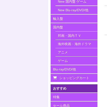
New 国内盤 ゲーム
New Blu-ray/DVD/他
輸入盤
国内盤
邦画・国内ＴＶ
海外映画・海外ドラマ
アニメ
ゲーム
Blu-ray/DVD/他
ショッピングカート
おすすめ
特集
セール商品