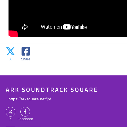
X
Share
ARK SOUNDTRACK SQUARE
https://arksquare.net/jp/
X
Facebook