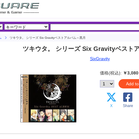
ム
ツキウタ。 シリーズ Six Gravityベストアルバム～黒月
ツキウタ。 シリーズ Six Gravityベス
SixGravity
価格(税込):
￥3,080
Add to
X
Share