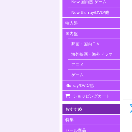
New 国内盤 ゲーム
New Blu-ray/DVD/他
輸入盤
国内盤
邦画・国内ＴＶ
海外映画・海外ドラマ
アニメ
ゲーム
Blu-ray/DVD/他
ショッピングカート
おすすめ
特集
セール商品