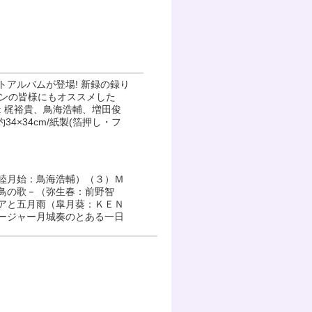
アルバムが登場! 新録の録り
ァンの皆様にもオススメした
演: 梶裕貴、鳥海浩輔、増田俊
4×34cm/紙製(箔押し・フ
睦月始：鳥海浩輔）（３）Ｍ
鳥の歌－（弥生春：前野智
アと五月雨（皐月葵：ＫＥＮ
ージャー月城奏のとある一日