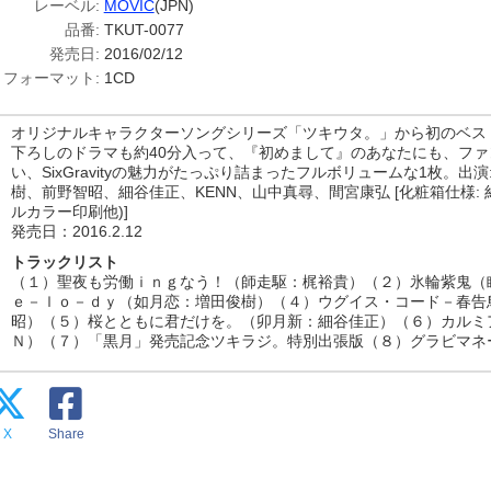
レーベル:
MOVIC
(JPN)
品番:
TKUT-0077
発売日:
2016/02/12
フォーマット:
1CD
オリジナルキャラクターソングシリーズ「ツキウタ。」から初のベスト
下ろしのドラマも約40分入って、『初めまして』のあなたにも、フ
い、SixGravityの魅力がたっぷり詰まったフルボリュームな1枚。出
樹、前野智昭、細谷佳正、KENN、山中真尋、間宮康弘 [化粧箱仕様: 約3
ルカラー印刷他)]
発売日：2016.2.12
トラックリスト
（１）聖夜も労働ｉｎｇなう！（師走駆：梶裕貴）（２）氷輪紫鬼（
ｅ－ｌｏ－ｄｙ（如月恋：増田俊樹）（４）ウグイス・コード－春告
昭）（５）桜とともに君だけを。（卯月新：細谷佳正）（６）カルミ
Ｎ）（７）「黒月」発売記念ツキラジ。特別出張版（８）グラビマネ
X
Share