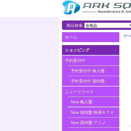
商品検索
ホー
ホーム
ショッピング
予約受付中
予約受付中 輸入盤
予約受付中 国内盤
ニューリリース
New 輸入盤
New 国内盤 映画＆ＴＶ
New 国内盤 アニメ