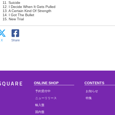
11. Suicide
12. I Decide When It Gets Pulled
13. A Certain Kind Of Strength
14. I Got The Bullet
15. New Trial
X
Share
ONLINE SHOP
CONTENTS
SQUARE
予約受付中
お知らせ
ニューリリース
特集
輸入盤
国内盤