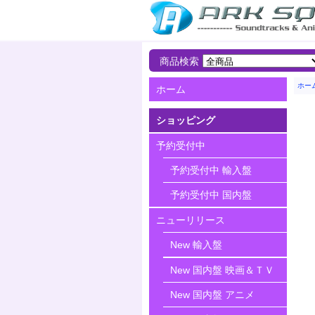
商品検索
ホー
ホーム
ショッピング
予約受付中
予約受付中 輸入盤
予約受付中 国内盤
ニューリリース
New 輸入盤
New 国内盤 映画＆ＴＶ
New 国内盤 アニメ