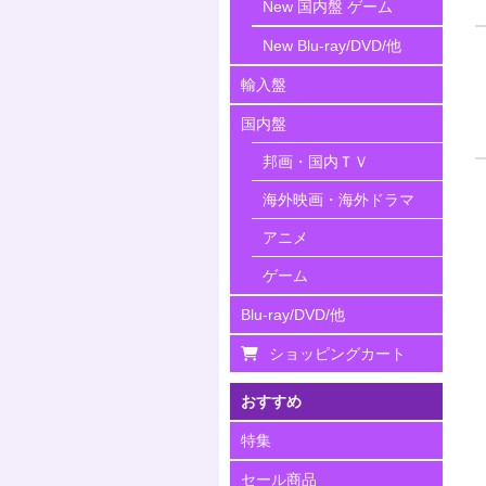
New 国内盤 ゲーム
New Blu-ray/DVD/他
輸入盤
国内盤
邦画・国内ＴＶ
海外映画・海外ドラマ
アニメ
ゲーム
Blu-ray/DVD/他
ショッピングカート
おすすめ
特集
セール商品