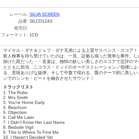
レーベル:
SILVA SCREEN
品番:
SILCD1243
発売日:
フォーマット:
1CD
マイケル・ダナ＆ジェフ・ダナ兄弟による上質サスペンス・スコア！
新人検事を待ち受けていたのは、一見、証拠も揃った簡単な事件。し
掛けた罠だった・・音楽は、独特の妖しい美しさのスコアで定評のマ
とともに担当。ニコラス・ドッドのオーケストレーション／指揮によ
る、意味ありげな旋律、そして中盤で現れる、愛のテーマ的に美しい
ンでのシンセ・ビートを融合させたサウンド！
トラックリスト
1. The Rube
2. Mrs Smith
3. You're Home Early
4. Beachum
5. Objection
6. Call Me Later
7. I Didn't Know Her Last Name
8. Bedside Vigil
9. This Is Where To Find Me
10. I Haven't Decided Yet