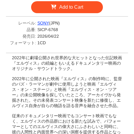
Add to Cart
レーベル:
SONY
(JPN)
品番:
SICP-6768
発売日:
2026/04/22
フォーマット:
1CD
2022年に劇場公開され世界的な大ヒットとなった伝記映画
『エルヴィス』の続編ともいえるドキュメンタリー映画の
オリジナル・サウンドトラック。
2022年に公開された映画『エルヴィス』の制作時に、監督
のバズ・ラーマンが劇中に使用しようと映画『エルヴィ
ス・オン・ステージ』と映画『エルヴィス・オン・ツア
ー』の未公開映像を探していたところ、アーカイヴから発
掘された。その未発表コンサート映像を新たに修復し、エ
ルヴィス自身が自らの物語を語る音声を融合させた作品。
従来のドキュメンタリー映画でもコンサート映画でもな
く、エルヴィスの作品群における新たな試みで、パフォー
マーとしてのエルヴィスの偉大さにふさわしいと同時に、
彼の人間性と内面世界への深い洞察を提供する作品となっ