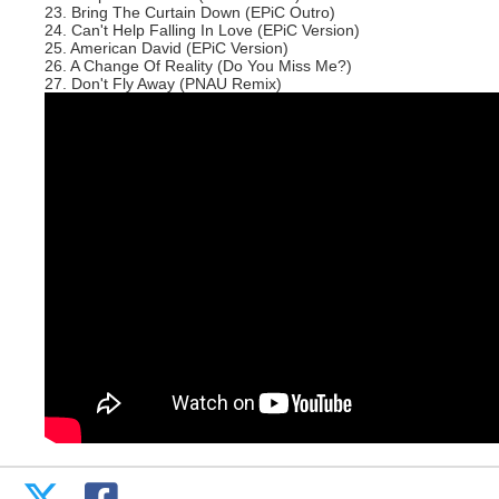
23. Bring The Curtain Down (EPiC Outro)
24. Can't Help Falling In Love (EPiC Version)
25. American David (EPiC Version)
26. A Change Of Reality (Do You Miss Me?)
27. Don't Fly Away (PNAU Remix)