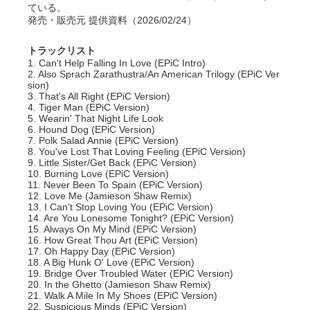
ている。
発売・販売元 提供資料（2026/02/24）
トラックリスト
1. Can't Help Falling In Love (EPiC Intro)
2. Also Sprach Zarathustra/An American Trilogy (EPiC Ver
sion)
3. That's All Right (EPiC Version)
4. Tiger Man (EPiC Version)
5. Wearin' That Night Life Look
6. Hound Dog (EPiC Version)
7. Polk Salad Annie (EPiC Version)
8. You've Lost That Loving Feeling (EPiC Version)
9. Little Sister/Get Back (EPiC Version)
10. Burning Love (EPiC Version)
11. Never Been To Spain (EPiC Version)
12. Love Me (Jamieson Shaw Remix)
13. I Can't Stop Loving You (EPiC Version)
14. Are You Lonesome Tonight? (EPiC Version)
15. Always On My Mind (EPiC Version)
16. How Great Thou Art (EPiC Version)
17. Oh Happy Day (EPiC Version)
18. A Big Hunk O' Love (EPiC Version)
19. Bridge Over Troubled Water (EPiC Version)
20. In the Ghetto (Jamieson Shaw Remix)
21. Walk A Mile In My Shoes (EPiC Version)
22. Suspicious Minds (EPiC Version)