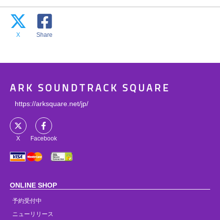
X
Share
ARK SOUNDTRACK SQUARE
https://arksquare.net/jp/
X
Facebook
ONLINE SHOP
予約受付中
ニューリリース