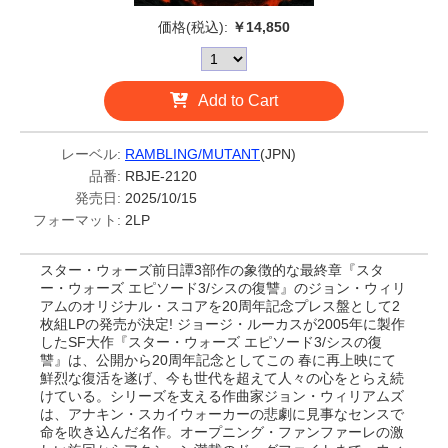
価格(税込):
￥14,850
Add to Cart
レーベル:
RAMBLING/MUTANT
(JPN)
品番:
RBJE-2120
発売日:
2025/10/15
フォーマット:
2LP
スター・ウォーズ前日譚3部作の象徴的な最終章『スタ
ー・ウォーズ エピソード3/シスの復讐』のジョン・ウィリ
アムのオリジナル・スコアを20周年記念プレス盤として2
枚組LPの発売が決定! ジョージ・ルーカスが2005年に製作
したSF大作『スター・ウォーズ エピソード3/シスの復
讐』は、公開から20周年記念としてこの 春に再上映にて
鮮烈な復活を遂げ、今も世代を超えて人々の心をとらえ続
けている。シリーズを支える作曲家ジョン・ウィリアムズ
は、アナキン・スカイウォーカーの悲劇に見事なセンスで
命を吹き込んだ名作。オープニング・ファンファーレの激