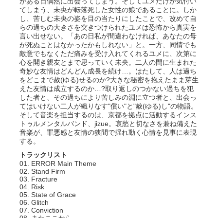
がある日偶然に出会ってしまう。そしてユメだけが気付い
てしまう、未央が転落死した女性の娘であることに。しか
し、苦しむ未央の姿を目の当たりにしたことで、改めて自
らの過ちの大きさを突きつけられたユメは恐怖から真実を
言い出せない。「あの日私が間違わなければ、あなたの母
が死ぬことはなかったかもしれない」と。一方、同情でも
敵意でもなくただ痛みを受け入れてくれるユメに、次第に
心を開き親友とまで思っていく未央。二人の間に生まれた
奇妙な友情はどんどん成長を続け…。はたして、人は過ち
をどこまで赦(ゆる)せるのか?大きな秘密を抱えたまま芽生
えた友情は成立するのか…?取り返しのつかない過ちを犯
した者と、その過ちにより苦しみの淵に立つ者と、出会っ
てはいけない二人が織りなす"償い"と"赦(ゆる)し"の物語。
そして音楽を担当するのは、京都を拠点に活動するインス
トゥルメンタルバンド、jizue。哀愁と切なさを兼ね備えた
音楽が、罪悪感と友情の狭間で揺れ動く心情を見事に表現
する。
トラックリスト
01. ERROR Main Theme
02. Stand Firm
03. Fracture
04. Risk
05. State of Grace
06. Glitch
07. Conviction