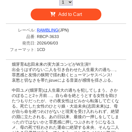
Add to Cart
レーベル:
RAMBLING
(JPN)
品番:
RBCP-3633
発売日:
2026/06/03
フォーマット:
1CD
畑芽育&志田未来の実力派コンビがW主演!!
出会うはずのない二人を引き合わせた人生最大の過ち…。
罪悪感と友情の狭間で揺れ動くヒューマンサスペンス!
哀愁と切なさを帯たjizueによる音楽が感情を揺さぶる。
中田ユメ(畑芽育)は人生最大の過ちを犯してしまう。さか
のぼること2ヶ月前…。自ら命を絶とうとする女性を助け
たつもりだったが、その夜女性はビルから転落して亡くな
る。死亡した女性のひとり娘・大迫未央(志田未来)は、母
が自ら命を絶つわけがないと現実を受け入れられず、絶望
の淵に立たされる。あの日以来、最後の一押しをしてしま
ったのではないかと罪悪感に押しつぶされそうになるユ
メ、母の死で狂わされた運命に絶望する未央、そんな二人