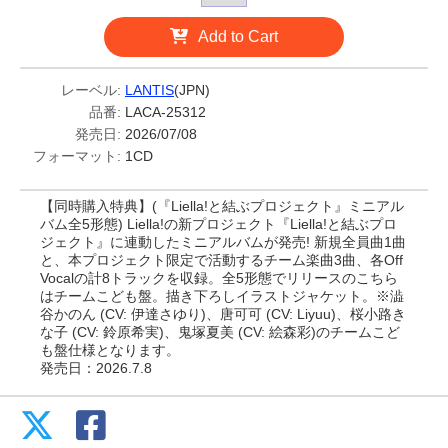
Add to Cart
レーベル:
LANTIS
(JPN)
品番:
LACA-25312
発売日:
2026/07/08
フォーマット:
1CD
【同時購入特典】(『Liella!と結ぶプロジェクト』ミニアル
バム全5形態) Liella!の新プロジェクト『Liella!と結ぶプロ
ジェクト』に連動したミニアルバムが発売! 新規全員曲1曲
と、本プロジェクト限定で活動するチーム楽曲3曲、各Off
Vocalの計8トラックを収録。全5形態でリリースのこちら
はチームこども盤。描き下ろしイラストジャケット。※澁
谷かのん (CV: 伊達さゆり)、唐可可 (CV: Liyuu)、桜小路き
な子 (CV: 鈴原希実)、鬼塚夏美 (CV: 絵森彩)のチームこど
も盤仕様となります。
発売日：2026.7.8