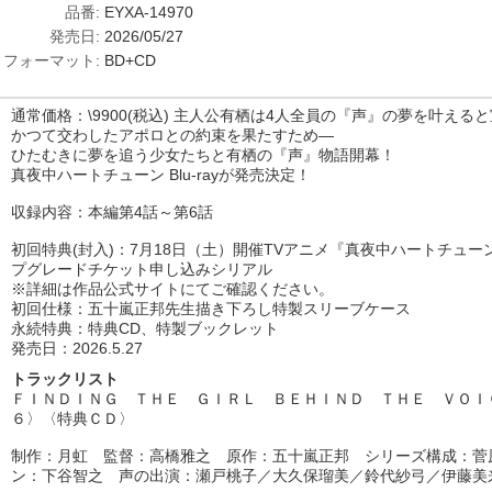
品番:
EYXA-14970
発売日:
2026/05/27
フォーマット:
BD+CD
通常価格：\9900(税込) 主人公有栖は4人全員の『声』の夢を叶える
かつて交わしたアポロとの約束を果たすため―
ひたむきに夢を追う少女たちと有栖の『声』物語開幕！
真夜中ハートチューン Blu-rayが発売決定！
収録内容：本編第4話～第6話
初回特典(封入)：7月18日（土）開催TVアニメ『真夜中ハートチュ
プグレードチケット申し込みシリアル
※詳細は作品公式サイトにてご確認ください。
初回仕様：五十嵐正邦先生描き下ろし特製スリーブケース
永続特典：特典CD、特製ブックレット
発売日：2026.5.27
トラックリスト
ＦＩＮＤＩＮＧ ＴＨＥ ＧＩＲＬ ＢＥＨＩＮＤ ＴＨＥ ＶＯＩ
６〉〈特典ＣＤ〉
制作：月虹 監督：高橋雅之 原作：五十嵐正邦 シリーズ構成：菅
ン：下谷智之 声の出演：瀬戸桃子／大久保瑠美／鈴代紗弓／伊藤美