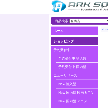
商品検索
ホー
ホーム
ショッピング
予約受付中
予約受付中 輸入盤
予約受付中 国内盤
ニューリリース
New 輸入盤
New 国内盤 映画＆ＴＶ
New 国内盤 アニメ