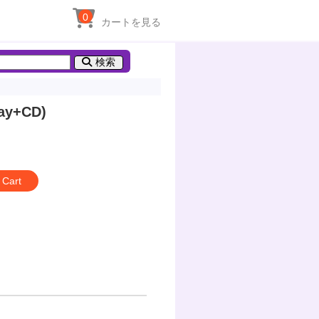
0
カートを見る
検索
y+CD)
 Cart