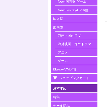
New 国内盤 ゲーム
New Blu-ray/DVD/他
輸入盤
国内盤
邦画・国内ＴＶ
海外映画・海外ドラマ
アニメ
ゲーム
Blu-ray/DVD/他
ショッピングカート
おすすめ
特集
セール商品