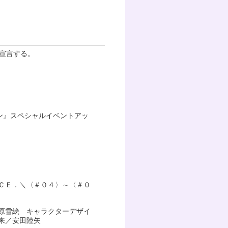
と宣言する。
ーン』スペシャルイベントアッ
ＣＥ．＼〈＃０４〉～〈＃０
原雪絵 キャラクターデザイ
来／安田陸矢