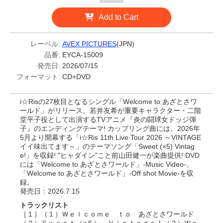
Add to Cart
レーベル:
AVEX PICTURES
(JPN)
品番:
EYCA-15009
発売日:
2026/07/15
フォーマット:
CD+DVD
i☆Risの27枚目となるシングル「Welcome to あざとさワ
ールド」がリリース。若井友希が重要キャラクター・二階
堂平子役として出演するTVアニメ『炎の闘球女ドッジ弾
子』のエンディングテーマ! カップリング曲には、2026年
5月より開幕する「i☆Ris 11th Live Tour 2026 ～VINTAGE
イイ味出てます～」のテーマソング「Sweet (×5) Vintag
e!」を収録! "ヒャダイン"こと前山田健一が楽曲提供! DVD
には「Welcome to あざとさワールド」-Music Video-、
「Welcome to あざとさワールド」-Off shot Movie-を収
録。
発売日：2026.7.15
トラックリスト
［１］（１）Ｗｅｌｃｏｍｅ ｔｏ あざとさワールド