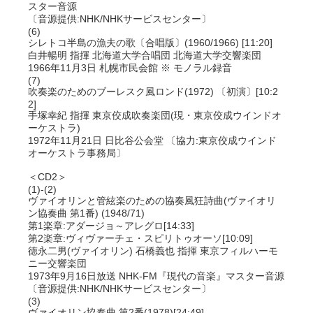
スター音源
〔音源提供:NHK/NHKサービスセンター〕
(6)
シレトコ半島の漁夫の歌〔合唱版〕(1960/1966) [11:20]
白井暢明 指揮 北海道大学合唱団 北海道大学交響楽団
1966年11月3日 札幌市民会館 ※ モノラル録音
(7)
吹奏楽のためのブーレスク風ロンド(1972) 〔初演〕[10:2
2]
手塚幸紀 指揮 東京佼成吹奏楽団(現・東京佼成ウインドオ
ーケストラ)
1972年11月21日 日比谷公会堂 〔協力:東京佼成ウインド
オーケストラ事務局〕
＜CD2＞
(1)-(2)
ヴァイオリンと管絃楽のための協奏風狂詩曲(ヴァイオリ
ン協奏曲 第1番) (1948/71)
第1楽章:アダージョ～アレグロ[14:33]
第2楽章:ヴィヴァーチェ・スピリトゥオーソ[10:09]
徳永二男(ヴァイオリン) 石橋義也 指揮 東京フィルハーモ
ニー交響楽団
1973年9月16日放送 NHK-FM『現代の音楽』マスター音源
〔音源提供:NHK/NHKサービスセンター〕
(3)
ヴァイオリン協奏曲 第2番(1978)[24:49]