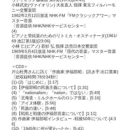
小林武史(ヴァイオリン) 大友直人 指揮 東京フィルハーモ
ニー交響楽団
1982年2月12日放送 NHK-FM『FMクラシックアワー』マ
スター音源
〔音源提供:NHK/NHKサービスセンター〕
(4)
ピアノと管絃楽のためのリトミカ・オスティナータ(1961/
69 改訂第1版)[23:06]
小林 仁(ピアノ) 若杉 弘 指揮 読売日本交響楽団
1969年5月4日放送 NHK-FM『現代の音楽』マスター音源
〔音源提供:NHK/NHKサービスセンター〕
＜CD3＞
片山杜秀さんに訊く「作曲家 伊福部昭」(訊き手:出口寛泰)
〔総収録時間:78分34秒!〕
(1)-(2)「はじめに」[1:17]
(3)【伊福部昭の民族主義について】[1:31]
(4)「『nationalism』『nation』ではない」[5:49]
(5)「北海道・ミルクホールのロシア音楽」[5:16]
(6)「アイヌ体験」[5:56]
(7)「民族の違い」[5:48]
(8)【戦前と戦後の伊福部音楽について】[1:11]
(9) 作曲家 伊福部昭インタビュー -戦後50年について-[4:3
6]
(10)「1945年に何が変わったか」[5:41]