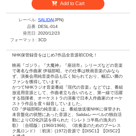
Add to Cart
レーベル:
SALIDA
(JPN)
品番:
DESL-014
発売日:
2020/12/23
フォーマット:
3CD
NHK保管録音をはじめ7作品全音源初CD化！
映画『ゴジラ』『大魔神』『座頭市』シリーズなどの音楽
で著名な作曲家 伊福部昭。その仕事は映画音楽のみなら
ず、演奏会用純音楽作品も広く知られており、幅広い層の
ファンを獲得しています。
かつてNHKラジオ音楽番組『現代の音楽』などでは、番組
放送用音源として、作曲者立ち合いのもと、第一線で活躍
する指揮者、オーケストラの演奏で日本人作曲家のオーケ
ストラ作品を度々録音していました。
CD『伊福部昭の純音楽』は、番組放送後NHKに保管され
未音盤化の状態にあった音源と、Salidaレーベルの独自活
動によりCD化許諾を得られた《シレトコ半島の漁夫の
歌》〔合唱版〕(1960/1966)、《吹奏楽のためのブーレス
ク風ロンド》〔初演〕(1972)音源で【DISC1】【DISC2】