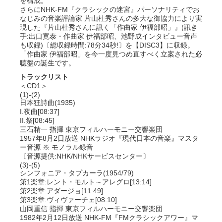
を構成。
さらにNHK-FM『クラシックの迷宮』パーソナリティでお
なじみの音楽評論家 片山杜秀さんの多大な御協力により実
現した『片山杜秀さんに訊く「作曲家 伊福部昭」』(訊き
手:出口寛泰・作曲家 伊福部昭、池野成インタビュー音声
も収録)〔総収録時間:78分34秒!〕を【DISC3】に収録。
「作曲家 伊福部昭」を今一度見つめ直すべく立案された必
聴盤の誕生です。
トラックリスト
＜CD1＞
(1)-(2)
日本狂詩曲(1935)
I.夜曲[08:37]
II.祭[08:45]
三石精一 指揮 東京フィルハーモニー交響楽団
1957年8月2日放送 NHKラジオ『現代日本の音楽』マスタ
ー音源 ※ モノラル録音
〔音源提供:NHK/NHKサービスセンター〕
(3)-(5)
シンフォニア・タプカーラ(1954/79)
第1楽章:レント・モルト～アレグロ[13:14]
第2楽章:アダージョ[11:49]
第3楽章:ヴィヴァーチェ[08:10]
山岡重信 指揮 東京フィルハーモニー交響楽団
1982年2月12日放送 NHK-FM『FMクラシックアワー』マ