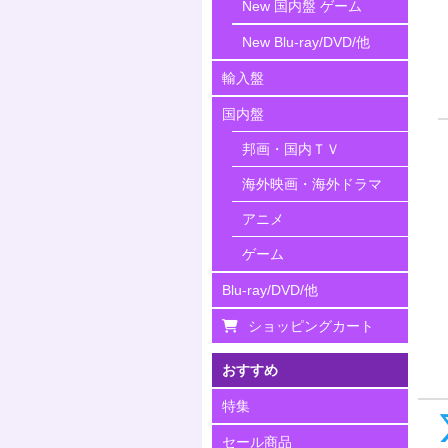
New 国内盤 ゲーム
New Blu-ray/DVD/他
輸入盤
国内盤
邦画・国内ＴＶ
海外映画・海外ドラマ
アニメ
ゲーム
Blu-ray/DVD/他
ショッピングカート
おすすめ
特集
セール商品