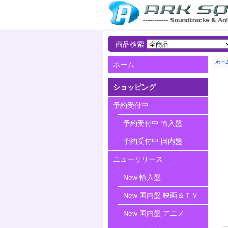
商品検索
ホー
ホーム
ショッピング
予約受付中
予約受付中 輸入盤
予約受付中 国内盤
ニューリリース
New 輸入盤
New 国内盤 映画＆ＴＶ
New 国内盤 アニメ