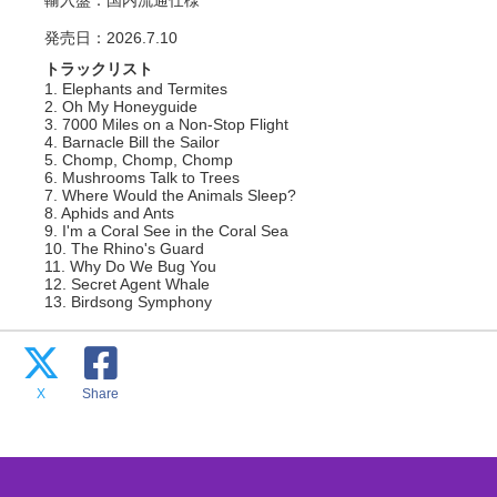
輸入盤：国内流通仕様
発売日：2026.7.10
トラックリスト
1. Elephants and Termites
2. Oh My Honeyguide
3. 7000 Miles on a Non-Stop Flight
4. Barnacle Bill the Sailor
5. Chomp, Chomp, Chomp
6. Mushrooms Talk to Trees
7. Where Would the Animals Sleep?
8. Aphids and Ants
9. I'm a Coral See in the Coral Sea
10. The Rhino's Guard
11. Why Do We Bug You
12. Secret Agent Whale
13. Birdsong Symphony
X
Share