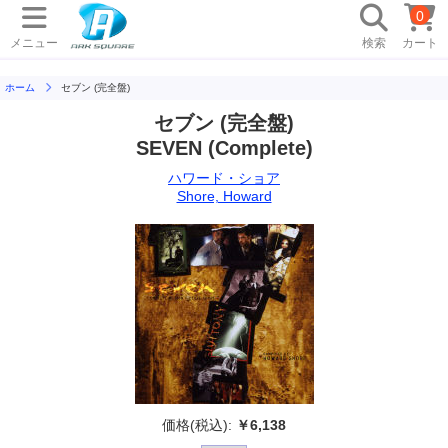
0
メニュー
検索
カート
ホーム
セブン (完全盤)
セブン (完全盤)
SEVEN (Complete)
ハワード・ショア
Shore, Howard
価格(税込):
￥6,138