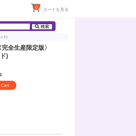
0
カートを見る
検索
タンド)
l.1〈完全生産限定版〉
ド)
6
 Cart