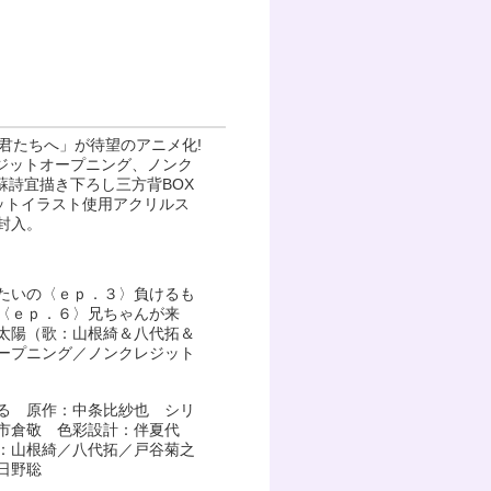
の君たちへ」が待望のアニメ化!
クレジットオープニング、ノンク
蘇詩宜描き下ろし三方背BOX
ケットイラスト使用アクリルス
封入。
たいの〈ｅｐ．３〉負けるも
〈ｅｐ．６〉兄ちゃんが来
太陽（歌：山根綺＆八代拓＆
ープニング／ノンクレジット
る 原作：中条比紗也 シリ
：市倉敬 色彩設計：伴夏代
：山根綺／八代拓／戸谷菊之
日野聡