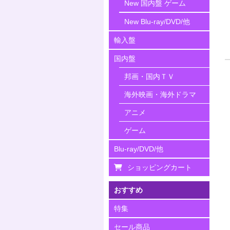
New 国内盤 ゲーム
New Blu-ray/DVD/他
輸入盤
国内盤
邦画・国内ＴＶ
海外映画・海外ドラマ
アニメ
ゲーム
Blu-ray/DVD/他
ショッピングカート
おすすめ
特集
セール商品