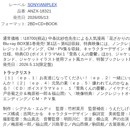
レーベル:
SONY/ANIPLEX
品番:
ANZX-18321
発売日:
2026/05/13
フォーマット:
2BD+CD+BOOK
通常価格：\18700(税込) 中条比紗也先生による人気漫画「花ざかり
Blu-ray BOX第1巻発売! 第1話～第6話収録。特典映像には、ノン
レジットエンディング、CM・PV集を収録。キャラクターデザイン・
仕様。特典CD (ボイスドラマVol.1『萱島くんの憂鬱』ほか)、ジャ
タンド、ジャケットイラスト使用フォト風カード、特製ブックレット
発売日：2026.5.13(限定盤)
トラックリスト
［１］〈ｅｐ．１〉お友達になってください！〈ｅｐ．２〉一緒にい
んか！［２］〈ｅｐ．４〉元気の素〈ｅｐ．５〉嫌われてんのかなぁ
る！〈ＣＤ〉ボイスドラマＶｏｌ．１『萱島くんの憂鬱』／イケナイ
戸谷菊之介＆梅原裕一郎＆福山潤）＼〈映像特典〉ノンクレジットオ
エンディング／ＣＭ・ＰＶ集
制作：シグナル・エムディ 監督：竹村菜月 監督補佐：うえだしげ
ーズ構成：吉岡たかを キャラクターデザイン：蘇詩宜 美術監督
撮影監督：魚山真志 音響監督：明田川仁 音楽：横山克 声の出演
介／梅原裕一郎／福山潤／川島零士／内山昂輝／駒田航／古屋亜南／