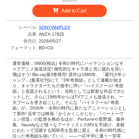
Add to Cart
レーベル:
SONY/ANIPLEX
品番:
ANZX-17825
発売日:
2026/05/27
フォーマット:
BD+CD
通常価格：\9900(税込) 令和の時代にハイテンションなギ
ャグアニメ放送決定! 個性的なキャラ達と共に疲れを笑い
飛ばそう! Blu-ray第3巻発売! 原作は1980年、「週刊少年ジ
ャンプ」(集英社刊)にて『3年奇面組』として連載が始ま
り、キャラクターたちの進学に伴い『ハイスクール! 奇面
組』と改題されるという、当時としては斬新な作品で大ヒ
ットした。さらに1985年からはTVアニメも放送され、一
大ブームを巻き起こした。そんな『ハイスクール! 奇面
組』が、2026年・令和の時代に新たなアニメーションとし
て製作! 近年では映画『かくかくしかじか』『ベートーヴ
ェン捏造』の監督を務めるほか、Perfumeや星野源、藤井
風、Vaundyなど様々なアーティストのMVを手掛け、多岐
にわたって活躍する関和亮を監督に迎え、令和の時代感に
沿った奇面組を描いていく。――一応中学に通う一堂零、