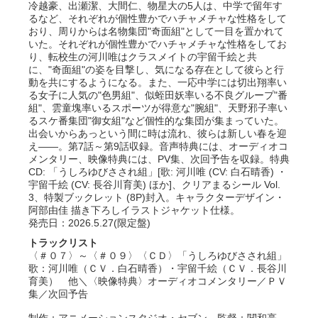
冷越豪、出瀬潔、大間仁、物星大の5人は、中学で留年す
るなど、それぞれが個性豊かでハチャメチャな性格をして
おり、周りからは名物集団"奇面組"として一目を置かれて
いた。それぞれが個性豊かでハチャメチャな性格をしてお
り、転校生の河川唯はクラスメイトの宇留千絵と共
に、"奇面組"の姿を目撃し、気になる存在として彼らと行
動を共にするようになる。また、一応中学には切出翔率い
る女子に人気の"色男組"、似蛭田妖率いる不良グループ"番
組"、雲童塊率いるスポーツが得意な"腕組"、天野邪子率い
るスケ番集団"御女組"など個性的な集団が集まっていた。
出会いからあっという間に時は流れ、彼らは新しい春を迎
え――。第7話～第9話収録。音声特典には、オーディオコ
メンタリー、映像特典には、PV集、次回予告を収録。特典
CD: 「うしろゆびさされ組」[歌: 河川唯 (CV: 白石晴香) ・
宇留千絵 (CV: 長谷川育美) ほか]、クリアまるシール Vol.
3、特製ブックレット (8P)封入。キャラクターデザイン・
阿部由佳 描き下ろしイラストジャケット仕様。
発売日：2026.5.27(限定盤)
トラックリスト
〈＃０７〉～〈＃０９〉〈ＣＤ〉「うしろゆびさされ組」
歌：河川唯（ＣＶ．白石晴香）・宇留千絵（ＣＶ．長谷川
育美） 他＼〈映像特典〉オーディオコメンタリー／ＰＶ
集／次回予告