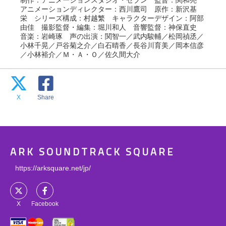
制作：アニメーションスタジオ・セブン 監督：関和亮
アニメーションディレクター：西川鷹司 原作：新沢基
栄 シリーズ構成：村越繁 キャラクターデザイン：阿部
由佳 撮影監督・編集：堀川和人 音響監督：神保直史
音楽：岩崎琢 声の出演：関智一／武内駿輔／松岡禎丞／
小林千晃／戸谷菊之介／白石晴香／長谷川育美／岡本信彦
／小林裕介／Ｍ・Ａ・Ｏ／佐久間大介
X
Share
ARK SOUNDTRACK SQUARE
https://arksquare.net/jp/
X
Facebook