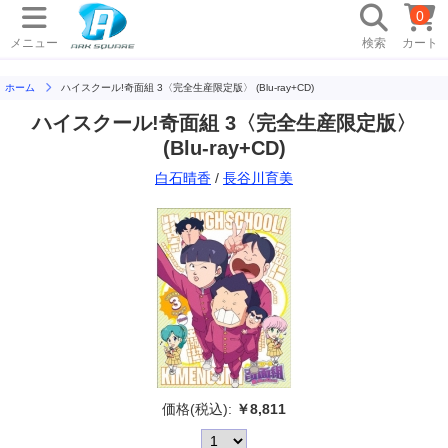
0
メニュー
検索
カート
ホーム
ハイスクール!奇面組 3〈完全生産限定版〉 (Blu-ray+CD)
ハイスクール!奇面組 3〈完全生産限定版〉
(Blu-ray+CD)
白石晴香
/
長谷川育美
価格(税込):
￥8,811