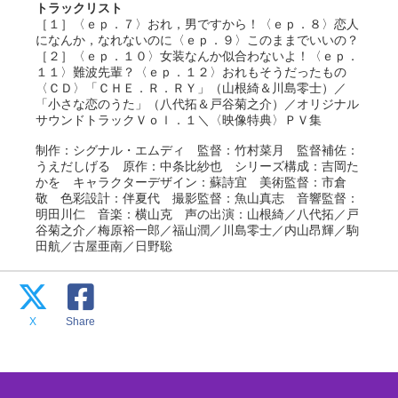
トラックリスト
［１］〈ｅｐ．７〉おれ，男ですから！〈ｅｐ．８〉恋人
になんか，なれないのに〈ｅｐ．９〉このままでいいの？
［２］〈ｅｐ．１０〉女装なんか似合わないよ！〈ｅｐ．
１１〉難波先輩？〈ｅｐ．１２〉おれもそうだったもの
〈ＣＤ〉「ＣＨＥ．Ｒ．ＲＹ」（山根綺＆川島零士）／
「小さな恋のうた」（八代拓＆戸谷菊之介）／オリジナル
サウンドトラックＶｏｌ．１＼〈映像特典〉ＰＶ集
制作：シグナル・エムディ 監督：竹村菜月 監督補佐：
うえだしげる 原作：中条比紗也 シリーズ構成：吉岡た
かを キャラクターデザイン：蘇詩宜 美術監督：市倉
敬 色彩設計：伴夏代 撮影監督：魚山真志 音響監督：
明田川仁 音楽：横山克 声の出演：山根綺／八代拓／戸
谷菊之介／梅原裕一郎／福山潤／川島零士／内山昂輝／駒
田航／古屋亜南／日野聡
X
Share