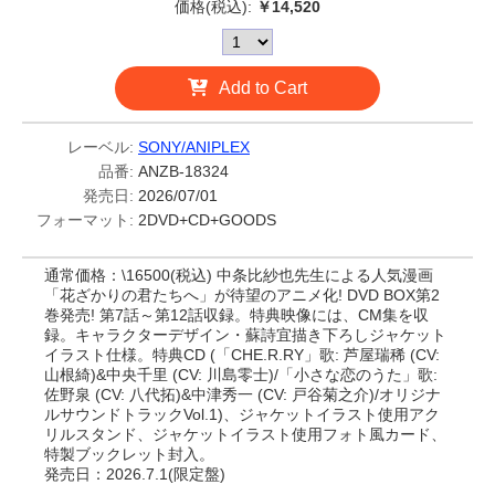
価格(税込):
￥14,520
Add to Cart
レーベル:
SONY/ANIPLEX
品番:
ANZB-18324
発売日:
2026/07/01
フォーマット:
2DVD+CD+GOODS
通常価格：\16500(税込) 中条比紗也先生による人気漫画
「花ざかりの君たちへ」が待望のアニメ化! DVD BOX第2
巻発売! 第7話～第12話収録。特典映像には、CM集を収
録。キャラクターデザイン・蘇詩宜描き下ろしジャケット
イラスト仕様。特典CD (「CHE.R.RY」歌: 芦屋瑞稀 (CV:
山根綺)&中央千里 (CV: 川島零士)/「小さな恋のうた」歌:
佐野泉 (CV: 八代拓)&中津秀一 (CV: 戸谷菊之介)/オリジナ
ルサウンドトラックVol.1)、ジャケットイラスト使用アク
リルスタンド、ジャケットイラスト使用フォト風カード、
特製ブックレット封入。
発売日：2026.7.1(限定盤)