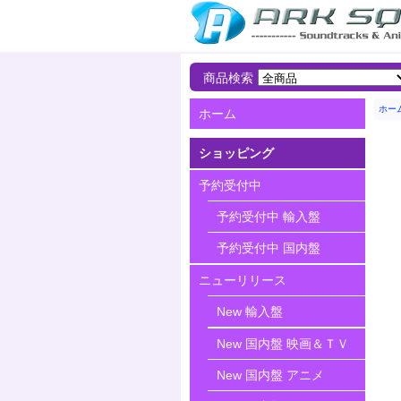
商品検索
ホー
ホーム
ショッピング
予約受付中
予約受付中 輸入盤
予約受付中 国内盤
ニューリリース
New 輸入盤
New 国内盤 映画＆ＴＶ
New 国内盤 アニメ