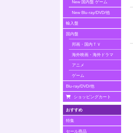
New 国内盤 ゲーム
New Blu-ray/DVD/他
輸入盤
国内盤
邦画・国内ＴＶ
海外映画・海外ドラマ
アニメ
ゲーム
Blu-ray/DVD/他
ショッピングカート
おすすめ
特集
セール商品