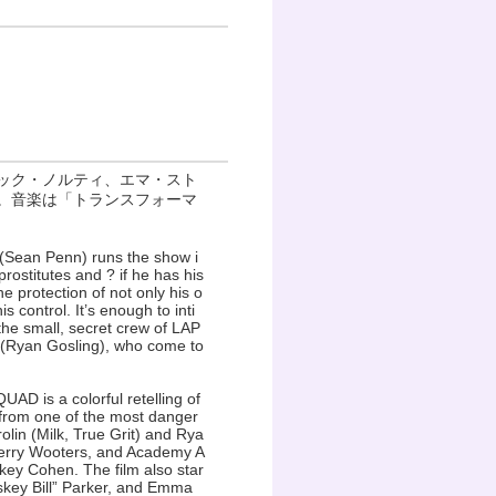
ック・ノルティ、エマ・スト
。音楽は「トランスフォーマ
(Sean Penn) runs the show i
prostitutes and ? if he has his
e protection of not only his o
 control. It’s enough to inti
he small, secret crew of LAP
s (Ryan Gosling), who come to
D is a colorful retelling of
y from one of the most danger
lin (Milk, True Grit) and Rya
Jerry Wooters, and Academy A
key Cohen. The film also star
skey Bill” Parker, and Emma