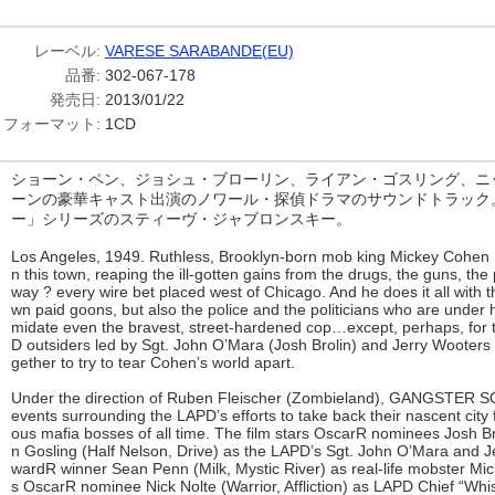
レーベル:
VARESE SARABANDE(EU)
品番:
302-067-178
発売日:
2013/01/22
フォーマット:
1CD
ショーン・ペン、ジョシュ・ブローリン、ライアン・ゴスリング、ニ
ーンの豪華キャスト出演のノワール・探偵ドラマのサウンドトラック
ー」シリーズのスティーヴ・ジャブロンスキー。
Los Angeles, 1949. Ruthless, Brooklyn-born mob king Mickey Cohen 
n this town, reaping the ill-gotten gains from the drugs, the guns, the 
way ? every wire bet placed west of Chicago. And he does it all with th
wn paid goons, but also the police and the politicians who are under his
midate even the bravest, street-hardened cop…except, perhaps, for t
D outsiders led by Sgt. John O’Mara (Josh Brolin) and Jerry Wooter
gether to try to tear Cohen’s world apart.
Under the direction of Ruben Fleischer (Zombieland), GANGSTER SQUA
events surrounding the LAPD’s efforts to take back their nascent cit
ous mafia bosses of all time. The film stars OscarR nominees Josh Bro
n Gosling (Half Nelson, Drive) as the LAPD’s Sgt. John O’Mara and 
wardR winner Sean Penn (Milk, Mystic River) as real-life mobster Mic
s OscarR nominee Nick Nolte (Warrior, Affliction) as LAPD Chief “Whi