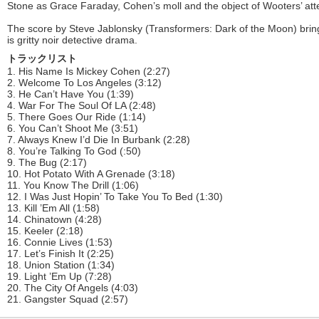
Stone as Grace Faraday, Cohen’s moll and the object of Wooters’ atte
The score by Steve Jablonsky (Transformers: Dark of the Moon) brin
is gritty noir detective drama.
トラックリスト
1. His Name Is Mickey Cohen (2:27)
2. Welcome To Los Angeles (3:12)
3. He Can’t Have You (1:39)
4. War For The Soul Of LA (2:48)
5. There Goes Our Ride (1:14)
6. You Can’t Shoot Me (3:51)
7. Always Knew I’d Die In Burbank (2:28)
8. You’re Talking To God (:50)
9. The Bug (2:17)
10. Hot Potato With A Grenade (3:18)
11. You Know The Drill (1:06)
12. I Was Just Hopin’ To Take You To Bed (1:30)
13. Kill ’Em All (1:58)
14. Chinatown (4:28)
15. Keeler (2:18)
16. Connie Lives (1:53)
17. Let’s Finish It (2:25)
18. Union Station (1:34)
19. Light ’Em Up (7:28)
20. The City Of Angels (4:03)
21. Gangster Squad (2:57)