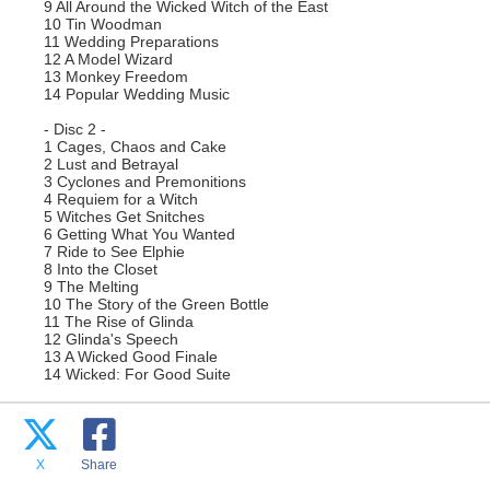
9 All Around the Wicked Witch of the East
10 Tin Woodman
11 Wedding Preparations
12 A Model Wizard
13 Monkey Freedom
14 Popular Wedding Music
- Disc 2 -
1 Cages, Chaos and Cake
2 Lust and Betrayal
3 Cyclones and Premonitions
4 Requiem for a Witch
5 Witches Get Snitches
6 Getting What You Wanted
7 Ride to See Elphie
8 Into the Closet
9 The Melting
10 The Story of the Green Bottle
11 The Rise of Glinda
12 Glinda's Speech
13 A Wicked Good Finale
14 Wicked: For Good Suite
X
Share