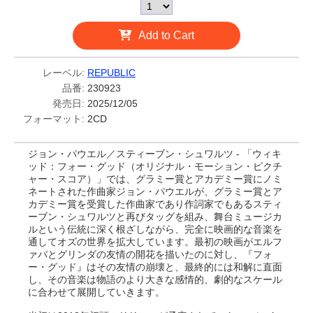
Add to Cart
レーベル:
REPUBLIC
品番:
230923
発売日:
2025/12/05
フォーマット:
2CD
ジョン・パウエル／スティーブン・シュワルツ - 「ウィキ
ッド：フォー・グッド（オリジナル・モーション・ピクチ
ャー・スコア）」では、グラミー賞とアカデミー賞にノミ
ネートされた作曲家ジョン・パウエルが、グラミー賞とア
カデミー賞を受賞した作曲家であり作詞家でもあるスティ
ーブン・シュワルツと再びタッグを組み、舞台ミュージカ
ルという伝統に深く根ざしながら、完全に映画的な音楽を
通してオズの世界を拡大しています。最初の映画がエルフ
ァバとグリンダの友情の開花を描いたのに対し、『フォ
ー・グッド』はその友情の崩壊と、最終的には和解に直面
し、その音楽は物語のより大きな感情的、劇的なスケール
に合わせて展開していきます。