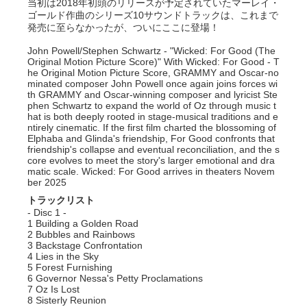
当初は2018年初頭のリリースが予定されていたマーレイ・
ゴールド作曲のシリーズ10サウンドトラックは、これまで
発売に至らなかったが、ついにここに登場！
John Powell/Stephen Schwartz - "Wicked: For Good (The
Original Motion Picture Score)" With Wicked: For Good - T
he Original Motion Picture Score, GRAMMY and Oscar-no
minated composer John Powell once again joins forces wi
th GRAMMY and Oscar-winning composer and lyricist Ste
phen Schwartz to expand the world of Oz through music t
hat is both deeply rooted in stage-musical traditions and e
ntirely cinematic. If the first film charted the blossoming of
Elphaba and Glinda's friendship, For Good confronts that
friendship's collapse and eventual reconciliation, and the s
core evolves to meet the story's larger emotional and dra
matic scale. Wicked: For Good arrives in theaters Novem
ber 2025
トラックリスト
- Disc 1 -
1 Building a Golden Road
2 Bubbles and Rainbows
3 Backstage Confrontation
4 Lies in the Sky
5 Forest Furnishing
6 Governor Nessa's Petty Proclamations
7 Oz Is Lost
8 Sisterly Reunion