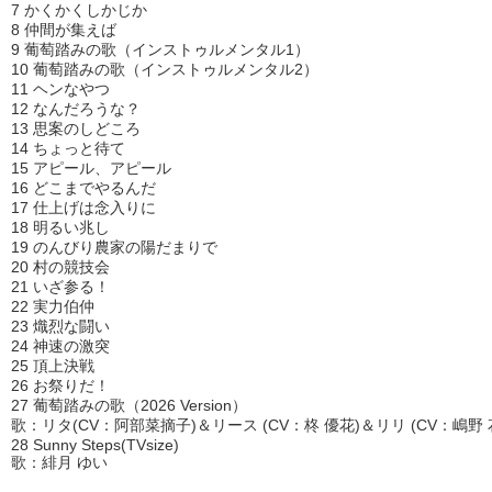
7 かくかくしかじか
8 仲間が集えば
9 葡萄踏みの歌（インストゥルメンタル1）
10 葡萄踏みの歌（インストゥルメンタル2）
11 ヘンなやつ
12 なんだろうな？
13 思案のしどころ
14 ちょっと待て
15 アピール、アピール
16 どこまでやるんだ
17 仕上げは念入りに
18 明るい兆し
19 のんびり農家の陽だまりで
20 村の競技会
21 いざ参る！
22 実力伯仲
23 熾烈な闘い
24 神速の激突
25 頂上決戦
26 お祭りだ！
27 葡萄踏みの歌（2026 Version）
歌：リタ(CV：阿部菜摘子)＆リース (CV：柊 優花)＆リリ (CV：嶋野 
28 Sunny Steps(TVsize)
歌：緋月 ゆい