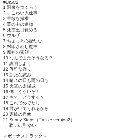
■DISC2
1 温泉をつくろう
2 手ごわい大仕事
3 果敢な探求
4 闇の中の遺物
5 死霊王目覚める
6 ウルザ
7 ちょっと心配だな
8 封印されし魔神
9 魔神の素顔
10 なんでまたそうなる？
11 説明しよう
12 優雅な香り
13 新たな試み
14 晴れの日も雨の日も
15 天空の太陽城
16 怖…くないぞ！
17 さて、どうする？
18 これでめでたし
19 君がいてくれるから
20 家族の肖像
21 Sunny Steps（TVsize version2）
歌：緋月 ゆい
＜ボーナストラック＞