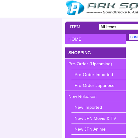
ITEM
SEARCH
HOM
HOME
SHOPPING
Pre-Order (Upcoming)
Pre-Order Imported
Pre-Order Japanese
New Releases
New Imported
New JPN Movie & TV
New JPN Anime