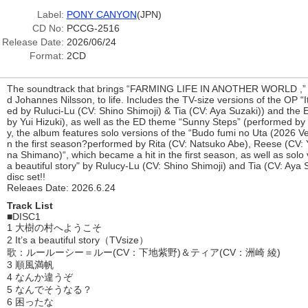
Label:
PONY CANYON
(JPN)
CD No:
PCCG-2516
Release Date:
2026/06/24
Format:
2CD
The soundtrack that brings “FARMING LIFE IN ANOTHER WORLD ,” c
d Johannes Nilsson, to life. Includes the TV-size versions of the OP “I
ed by Ruluci-Lu (CV: Shino Shimoji) & Tia (CV: Aya Suzaki)) and the
by Yui Hizuki), as well as the ED theme “Sunny Steps” (performed by Yu
y, the album features solo versions of the “Budo fumi no Uta (2026 V
n the first season?performed by Rita (CV: Natsuko Abe), Reese (CV: Yu
na Shimano)“, which became a hit in the first season, as well as solo 
a beautiful story" by Rulucy-Lu (CV: Shino Shimoji) and Tia (CV: Aya S
disc set!!
Releaes Date: 2026.6.24
Track List
■DISC1
1 大樹の村へようこそ
2 It’s a beautiful story（TVsize）
歌：ルールーシー＝ルー(CV：下地紫野)＆ティア(CV：洲崎 綾)
3 順風満帆
4 なんか違うぞ
5 なんでそうなる？
6 困ったな