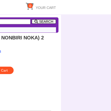
0
YOUR CART
SEARCH
 NONBIRI NOKA) 2
s
 Cart