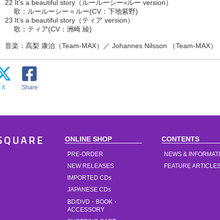
22 It’s a beautiful story（ルールーシー=ルー version）
歌：ルールーシー＝ルー(CV：下地紫野)
23 It’s a beautiful story（ティア version）
歌：ティア(CV：洲崎 綾)
音楽：高梨 康治（Team-MAX）／ Johannes Nilsson （Team-MAX）
X
Share
ONLINE SHOP
CONTENTS
SQUARE
PRE-ORDER
NEWS & INFORMAT
NEW RELEASES
FEATURE ARTICLE
IMPORTED CDs
JAPANESE CDs
BD/DVD・BOOK・
ACCESSORY