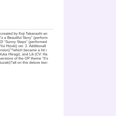
reated by Koji Takanashi an
t's a Beautiful Story” (perform
 ED “Sunny Steps” (performed
i Hizuki) ver. 2. Additionall
ersion)”?which became a hit i
ka Hiiragi), and Lili (CV: Ha
versions of the OP theme ”It's
uzaki)?all on this deluxe two-