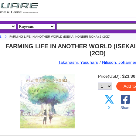
E
FARMING LIFE IN ANOTHER WORLD (ISEKAI NONBIRI NOKA) 2 (2CD)
FARMING LIFE IN ANOTHER WORLD (ISEKAI
(2CD)
Takanashi, Yasuharu
/
Nilsson, Johanne
Price(USD):
$23.30
Add to
X
Share