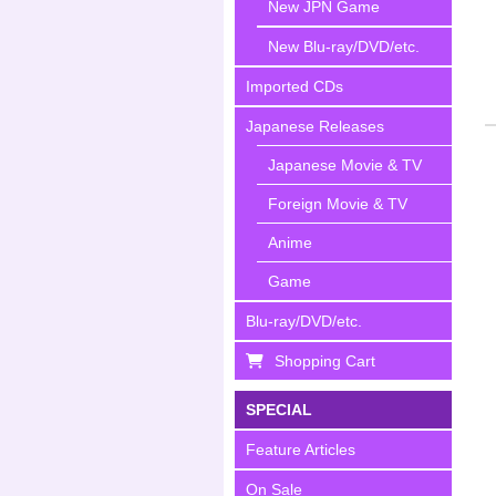
New JPN Game
New Blu-ray/DVD/etc.
Imported CDs
Japanese Releases
Japanese Movie & TV
Foreign Movie & TV
Anime
Game
Blu-ray/DVD/etc.
Shopping Cart
SPECIAL
Feature Articles
On Sale