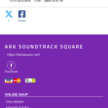
作詩/渡部紫緒 作曲・編曲/坂部 剛
X
Share
ARK SOUNDTRACK SQUARE
https://arksquare.net/
Facebook
ONLINE SHOP
PRE-ORDER
NEW RELEASES