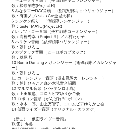
4 キュータマ音頭！（宇宙戦隊キュウレンジャー）
歌：松原剛志(Project.R)
5 みなサマーDAY音頭！（獣電戦隊キョウリュウジャー）
歌：有働ノブハル（CV:金城大和）
6 シンケン祭り （侍戦隊シンケンジャー）
歌：Sister MAYO(Project.R)
7 レッツ・ゴー音頭（炎神戦隊ゴーオンジャー）
歌：高橋秀幸（Project.R）／西村たか子
8 ハリケン音頭（忍風戦隊ハリケンジャー）
歌：朝川ひろこ
9 カブタック音頭（ビーロボカブタック）
歌：草尾 毅
10 Bomb Dancingメガレンジャー（電磁戦隊メガレンジャ
ー）
歌：朝川ひろこ
11 カーレンジャー音頭（激走戦隊カーレンジャー）
歌：朝川ひろこと森の木児童合唱団
12 マルマル音頭（バッテンロボ丸）
歌：上田敏也、コロムビアゆりかご会
13 ロボコン音頭（がんばれ!!ロボコン）
歌：水木一郎、山上万智子、コロムビアゆりかご会
14 仮面ライダー音頭（オリジナル・カラオケ）
（新曲）「仮面ライダー音頭」
歌/田川寿美