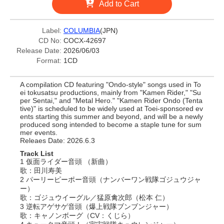
Add to Cart
Label:
COLUMBIA
(JPN)
CD No:
COCX-42697
Release Date:
2026/06/03
Format:
1CD
A compilation CD featuring "Ondo-style" songs used in To
ei tokusatsu productions, mainly from "Kamen Rider," "Su
per Sentai," and "Metal Hero." "Kamen Rider Ondo (Tenta
tive)" is scheduled to be widely used at Toei-sponsored ev
ents starting this summer and beyond, and will be a newly
produced song intended to become a staple tune for sum
mer events.
Releaes Date: 2026.6.3
Track List
1 仮面ライダー音頭 （新曲）
歌：田川寿美
2 パーリーピーポー音頭（ナンバーワン戦隊ゴジュウジャ
ー）
歌：ゴジュウイーグル／猛原禽次郎（松本 仁）
3 逆転アゲサゲ音頭（爆上戦隊ブンブンジャー）
歌：キャノンボーグ（CV：くじら）