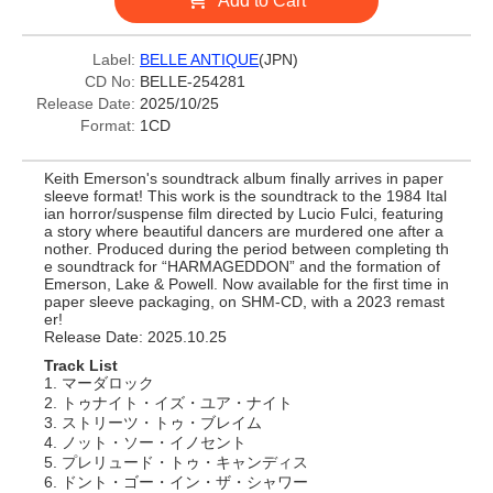
Add to Cart
Label:
BELLE ANTIQUE
(JPN)
CD No:
BELLE-254281
Release Date:
2025/10/25
Format:
1CD
Keith Emerson's soundtrack album finally arrives in paper
sleeve format! This work is the soundtrack to the 1984 Ital
ian horror/suspense film directed by Lucio Fulci, featuring
a story where beautiful dancers are murdered one after a
nother. Produced during the period between completing th
e soundtrack for “HARMAGEDDON” and the formation of
Emerson, Lake & Powell. Now available for the first time in
paper sleeve packaging, on SHM-CD, with a 2023 remast
er!
Release Date: 2025.10.25
Track List
1. マーダロック
2. トゥナイト・イズ・ユア・ナイト
3. ストリーツ・トゥ・ブレイム
4. ノット・ソー・イノセント
5. プレリュード・トゥ・キャンディス
6. ドント・ゴー・イン・ザ・シャワー