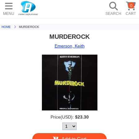
0
MENU
SEARCH
CART
HOME
MURDEROCK
MURDEROCK
Emerson, Keith
Price(USD):
$23.30