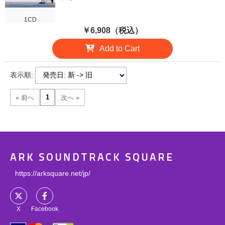
1CD
￥6,908（税込）
Add to Cart
表示順:
ARK SOUNDTRACK SQUARE
https://arksquare.net/jp/
X
Facebook