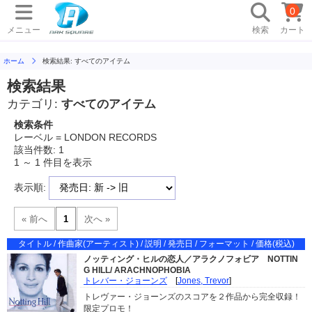
0
メニュー
検索
カート
ホーム
検索結果: すべてのアイテム
検索結果
カテゴリ:
すべてのアイテム
検索条件
レーベル = LONDON RECORDS
該当件数: 1
1 ～ 1 件目を表示
表示順:
タイトル / 作曲家(アーティスト) / 説明 / 発売日 / フォーマット / 価格(税込)
ノッティング・ヒルの恋人／アラクノフォビア
NOTTIN
G HILL/ ARACHNOPHOBIA
トレバー・ジョーンズ
[
Jones, Trevor
]
トレヴァー・ジョーンズのスコアを２作品から完全収録！
限定プロモ！