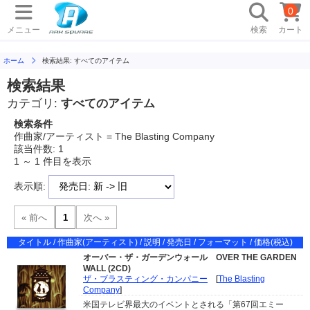
0
メニュー
検索
カート
ホーム
検索結果: すべてのアイテム
検索結果
カテゴリ:
すべてのアイテム
検索条件
作曲家/アーティスト = The Blasting Company
該当件数: 1
1 ～ 1 件目を表示
表示順:
タイトル / 作曲家(アーティスト) / 説明 / 発売日 / フォーマット / 価格(税込)
オーバー・ザ・ガーデンウォール
OVER THE GARDEN
WALL (2CD)
ザ・ブラスティング・カンパニー
[
The Blasting
Company
]
米国テレビ界最大のイベントとされる「第67回エミー