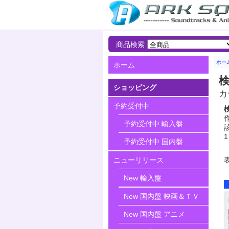
商品検索
ホー
ホーム
ショッピング
カ
予約受付中
作
予約受付中 輸入盤
該
1
予約受付中 国内盤
ニューリリース
New 輸入盤
New 国内盤 映画＆ＴＶ
New 国内盤 アニメ