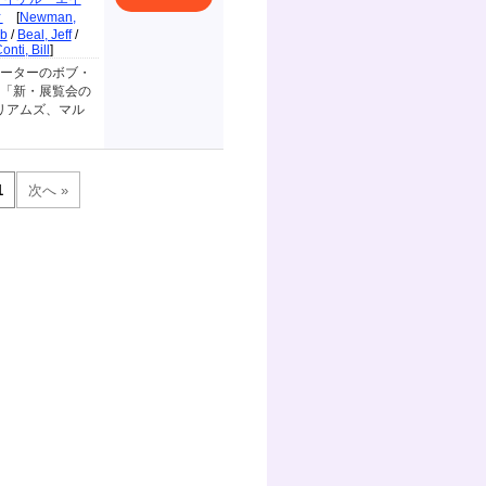
ィ
[
Newman,
ab
/
Beal, Jeff
/
onti, Bill
]
ーターのボブ・
「新・展覧会の
リアムズ、マル