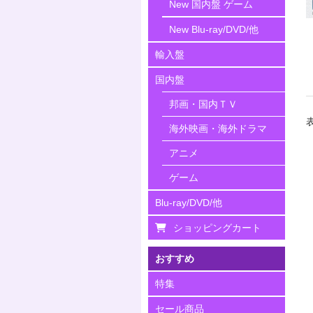
New 国内盤 ゲーム
New Blu-ray/DVD/他
輸入盤
国内盤
邦画・国内ＴＶ
海外映画・海外ドラマ
アニメ
ゲーム
Blu-ray/DVD/他
ショッピングカート
おすすめ
特集
セール商品