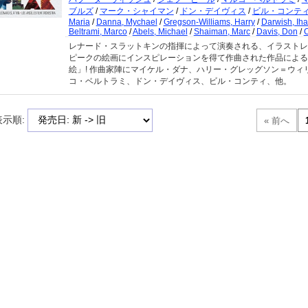
ブルズ
/
マーク・シャイマン
/
ドン・デイヴィス
/
ビル・コンテ
Maria
/
Danna, Mychael
/
Gregson-Williams, Harry
/
Darwish, Ih
Beltrami, Marco
/
Abels, Michael
/
Shaiman, Marc
/
Davis, Don
/
C
レナード・スラットキンの指揮によって演奏される、イラストレ
ピークの絵画にインスピレーションを得て作曲された作品による
絵」! 作曲家陣にマイケル・ダナ、ハリー・グレッグソン＝ウィ
コ・ベルトラミ、ドン・デイヴィス、ビル・コンティ、他。
表示順: