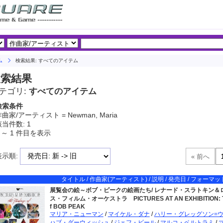
ム
検索結果: すべてのアイテム
検索結果
テゴリ:
すべてのアイテム
検索条件
曲家/アーティスト = Newman, Maria
当件数: 1
 ～ 1 件目を表示
表示順:
タイトル / 作曲家(アーティスト) / 説明 / 発売日 / フォーマット
展覧会の絵～ボブ・ピークの絵画たち/ レナード・スラトキン＆
ス・フィルム・オーケストラ
PICTURES AT AN EXHIBITION: T
f BOB PEAK
マリア・ニューマン
/
マイケル・ダナ
/
ハリー・グレッグソン=
ハブ・ダーウィッシュ
/
ジェフ・ビール
/
マルコ・ベルトラミ
/