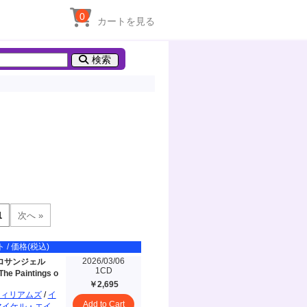
0
カートを見る
検索
 / 価格(税込)
2026/03/06
ロサンジェル
1CD
he Paintings o
￥2,695
ウィリアムズ
/
イ
Add to Cart
マイケル・エイ