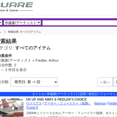
ム
検索結果: すべてのアイテム
検索結果
テゴリ:
すべてのアイテム
検索条件
曲家/アーティスト = Fiedler, Arthur
当件数: 2
 ～ 2 件目を表示
表示順:
タイトル / 作曲家(アーティスト) / 説明 / 発売日 / フォーマット
UP, UP AND AWAY & FIEDLER'S CHOICE
ヴァリアス
/
アーサー・フィードラー（指揮）
[
Various
/
Fiedle
(Cond.)
]
1968年にリリースされたアーサー・フィードラー指揮、ボスト