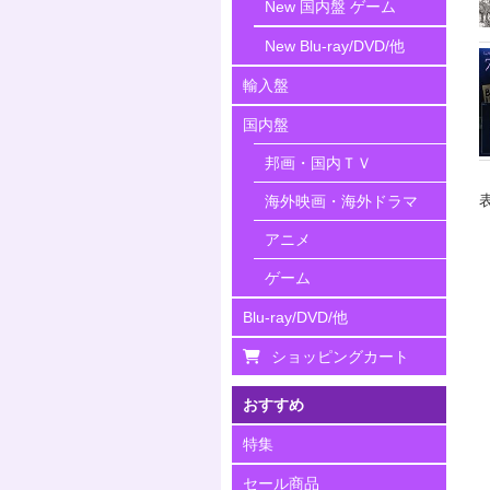
New 国内盤 ゲーム
New Blu-ray/DVD/他
輸入盤
国内盤
邦画・国内ＴＶ
海外映画・海外ドラマ
アニメ
ゲーム
Blu-ray/DVD/他
ショッピングカート
おすすめ
特集
セール商品