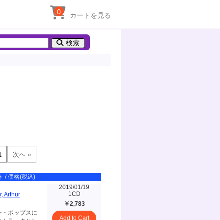
0
カートを見る
検索
 / 価格(税込)
2019/01/19
1CD
r, Arthur
￥2,783
ン・ポップスに
Add to Cart