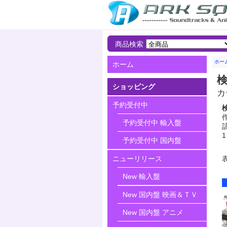
商品検索
ホー
ホーム
ショッピング
カ
予約受付中
作
予約受付中 輸入盤
該
1
予約受付中 国内盤
ニューリリース
New 輸入盤
New 国内盤 映画＆ＴＶ
New 国内盤 アニメ